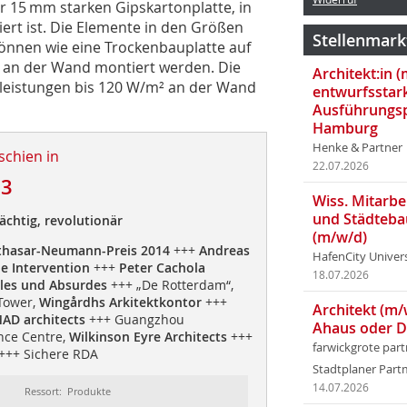
r 15 mm starken Gipskartonplatte, in
iert ist. Die Elemente in den Größen
Stellenmark
 können wie eine Trockenbauplatte auf
 an der Wand montiert werden. Die
Architekt:in 
zleistungen bis 120 W/m² an der Wand
entwurfsstar
Ausführungsp
Hamburg
Henke & Partner
schien in
22.07.2026
13
Wiss. Mitarbei
und Städteba
ächtig, revolutionär
(m/w/d)
thasar-Neumann-Preis 2014
+++
Andreas
HafenCity Univer
e Intervention
+++
Peter Cachola
18.07.2026
les und Absurdes
+++ „De Rotterdam“,
 Tower,
Wingårdhs Arkitektkontor
+++
Architekt (m/
AD architects
+++ Guangzhou
Ahaus oder 
ance Centre,
Wilkinson Eyre Architects
+++
farwickgrote par
+++ Sichere RDA
Stadtplaner Par
14.07.2026
Ressort: Produkte