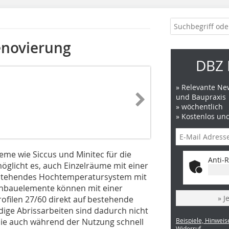
enovierung
DBZ 
» Relevante New
und Baupraxis
» wöchentlich
» Kostenlos un
eme wie Siccus und Minitec für die
Anti-R
­licht es, auch Einzelräume mit einer
estehendes Hochtemperatursystem mit
kenbauelemente können mit einer
» J
ofilen 27/60 direkt auf bestehende
ge Abrissarbeiten sind dadurch nicht
ie auch während der Nutzung schnell
Beispiele, Hinweis
Widerruf