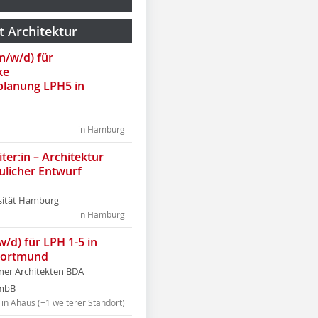
t Architektur
(m/w/d) für
ke
lanung LPH5 in
in Hamburg
ter:in – Architektur
ulicher Entwurf
sität Hamburg
in Hamburg
w/d) für LPH 1-5 in
Dortmund
tner Architekten BDA
tmbB
in Ahaus (+1 weiterer Standort)