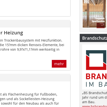
er Heizung
Brandschut
ein Trockenbausystem mit Heizfunktion.
die 15?mm dicken Renovis-Elemente, bei
rohre von 9,9?x?1,1?mm werkseitig in
mehr
„BS Brandschut
st als Flächenheizung für Fußboden,
Jahr rund um 
en und als Sockelleisten-Heizung
am Bau.
 sowohl für den Neubau als auch für
www.bsbrandsc