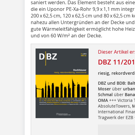
saniert werden. Das Element besteht aus eine
die ein Uponor PE-Xa-Rohr 9,9 x 1,1 mm integr
200 x 62,5 cm, 120 x 62,5 cm und 80 x 62,5 cm
nahezu allen Untergründen an der Decke und
gute Wärmeleitfähigkeit ermöglicht hohe Hei
und von 60 W/m² an der Decke.
Dieser Artikel er
DBZ 11/20
riesig, rekordverd
DBZ und BDB: Bal
Moser
über
urban
Schmal
über
Bana
OMA
+++ Victoria
AbsoluteTowers,
M
International Fin
Tragwerk der EZB 