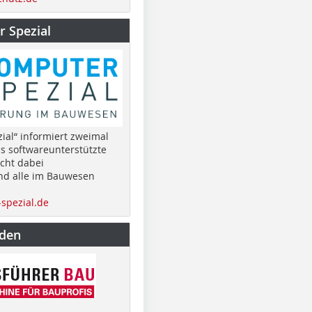
 Spezial
ial“ informiert zweimal
as softwareunterstützte
cht dabei
nd alle im Bauwesen
spezial.de
nden