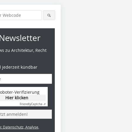
Newsletter
s zu Architektur, Recht
d jederzeit kündbar
oboter-Verifizierung
Hier klicken
Friendly
Captcha ⇗
etzt anmelden!
e: Datenschutz, Analyse,