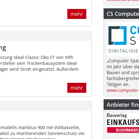
CS Computer
mehr
ng
izung Ideal Classic Öko ST von mfh
„Computer Spez
rsteller sein Trockenbausystem Ideal
im Jahr über d
räger wird Stroh eingesetzt. Außerdem
Bauen und spri
fachübergreife
Tätigen an.
mehr
www.computer-
Anbieter fi
odells markilux 900 mit Vollkassette,
riabel zu montierenden Sonnenschutz vor.