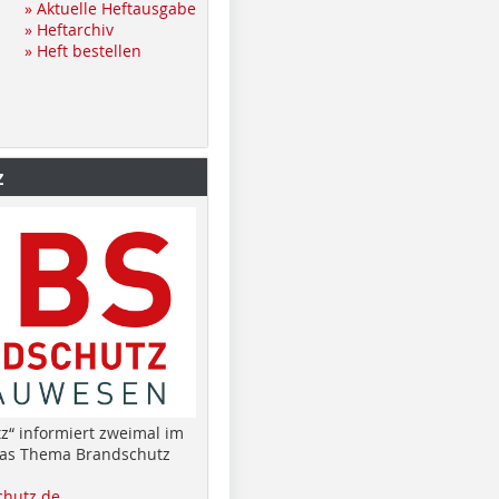
» Aktuelle Heftausgabe
» Heftarchiv
» Heft bestellen
z
z“ informiert zweimal im
das Thema Brandschutz
hutz.de