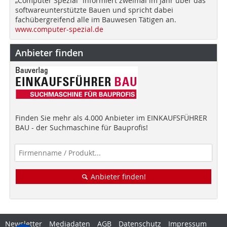
„Computer Spezial“ informiert zweimal im Jahr über das
softwareunterstützte Bauen und spricht dabei
fachübergreifend alle im Bauwesen Tätigen an.
www.computer-spezial.de
Anbieter finden
Finden Sie mehr als 4.000 Anbieter im EINKAUFSFÜHRER
BAU - der Suchmaschine für Bauprofis!
Anbieter finden!
Newsletter
Mediadaten
AGB
Datenschutz
Impressum