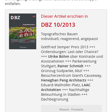
entfallen.
Dieser Artikel erschien in
DBZ 10/2013
Topografisches Bauen
individuell, reagierend, angepasst
Gottfried Semper Preis 2013 +++
Ordensburgen: Last oder Chance?
+++
Ulrike Böhm
über Kontraste und
Assoziationen +++ Parkerweitung
Stuttgart,
Rainer Schmidt
+++
Grünzug Südpanke, bbzl +++
Besucherzentrum Giant‘s Causeway,
Heneghan Peng Architects
+++
Eduard-Wallnöfer-Platz,
LAAC
Architekten
+++ Nachhaltige
Beleuchtung in Städten +++
Dachbegrünung
Ressort: Produkte