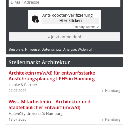
Anti-Roboter-Verifizierung
Hier klicken
Friendly
Captcha ⇗
» Jetzt anmelden!
Beispiele, Hinweise: Datenschutz, Analyse, Widerruf
Stellenmarkt Architektur
Architekt:in (m/w/d) für entwurfsstarke
Ausführungsplanung LPH5 in Hamburg
Henke & Partner
22.07.2026
in Hamburg
Wiss. Mitarbeiter:in – Architektur und
Städtebaulicher Entwurf (m/w/d)
HafenCity Universität Hamburg
18.07.2026
in Hamburg