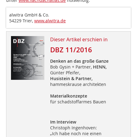
unter
www.flachdachatlas.de
notwendig.
alwitra GmbH & Co.
54229 Trier,
www.alwitra.de
Dieser Artikel erschien in
DBZ 11/2016
Denken an das große Ganze
Bob Gysin + Partner,
HENN,
Günter Pfeifer,
Husistein & Partner,
hammeskrause architekten
Materialkonzepte
für schadstoffarmes Bauen
Im Interview
Christoph Ingenhoven:
„Ich habe noch nie einen