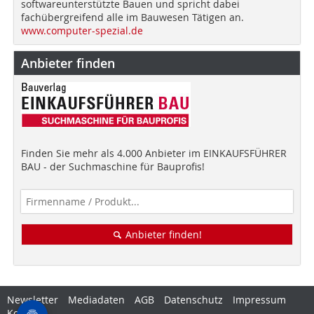
softwareunterstützte Bauen und spricht dabei
fachübergreifend alle im Bauwesen Tätigen an.
www.computer-spezial.de
Anbieter finden
Finden Sie mehr als 4.000 Anbieter im EINKAUFSFÜHRER
BAU - der Suchmaschine für Bauprofis!
Anbieter finden!
Newsletter
Mediadaten
AGB
Datenschutz
Impressum
Kontakt