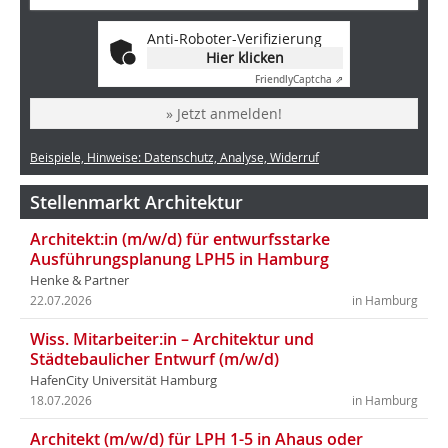
Anti-Roboter-Verifizierung
Hier klicken
Friendly
Captcha ⇗
» Jetzt anmelden!
Beispiele, Hinweise: Datenschutz, Analyse, Widerruf
Stellenmarkt Architektur
Architekt:in (m/w/d) für entwurfsstarke
Ausführungsplanung LPH5 in Hamburg
Henke & Partner
22.07.2026
in Hamburg
Wiss. Mitarbeiter:in – Architektur und
Städtebaulicher Entwurf (m/w/d)
HafenCity Universität Hamburg
18.07.2026
in Hamburg
Architekt (m/w/d) für LPH 1-5 in Ahaus oder