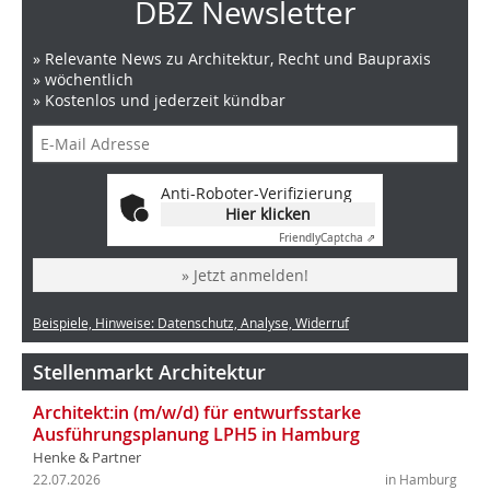
DBZ Newsletter
» Relevante News zu Architektur, Recht und Baupraxis
» wöchentlich
» Kostenlos und jederzeit kündbar
Anti-Roboter-Verifizierung
Hier klicken
Friendly
Captcha ⇗
» Jetzt anmelden!
Beispiele, Hinweise: Datenschutz, Analyse, Widerruf
Stellenmarkt Architektur
Architekt:in (m/w/d) für entwurfsstarke
Ausführungsplanung LPH5 in Hamburg
Henke & Partner
22.07.2026
in Hamburg