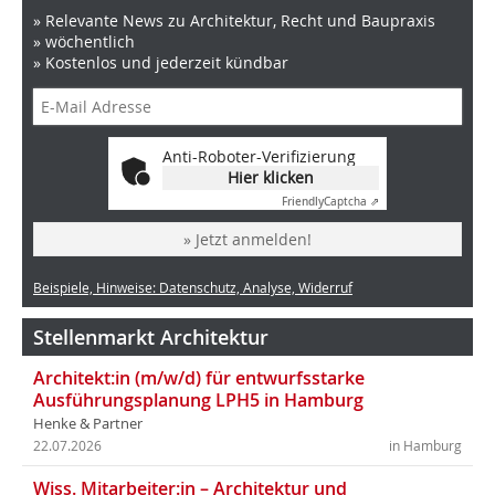
» Relevante News zu Architektur, Recht und Baupraxis
» wöchentlich
» Kostenlos und jederzeit kündbar
Anti-Roboter-Verifizierung
Hier klicken
Friendly
Captcha ⇗
» Jetzt anmelden!
Beispiele, Hinweise: Datenschutz, Analyse, Widerruf
Stellenmarkt Architektur
Architekt:in (m/w/d) für entwurfsstarke
Ausführungsplanung LPH5 in Hamburg
Henke & Partner
22.07.2026
in Hamburg
Wiss. Mitarbeiter:in – Architektur und