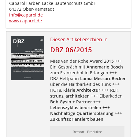
Caparol Farben Lacke Bautenschutz GmbH
64372 Ober-Ramstadt
info@caparol.de
www.caparol.de
Dieser Artikel erschien in
DBZ 06/2015
Mies van der Rohe Award 2015 +++
Ein Gespräch mit
Annemarie Bosch
zum Frankenhof in Erlangen +++
DBZ Heftpatin
Lamia Messari-Becker
über die Haltbarkeit des Tuns +++
HOF8,
Klärle Architektur
+++ REH,
strunz_architekten
+++ Elbarkaden,
Bob Gysin + Partner
+++
Lebenszyklus beurteilen
+++
Nachhaltige Quartiersplanung
+++
Zukunftsorientiert bauen
Ressort: Produkte