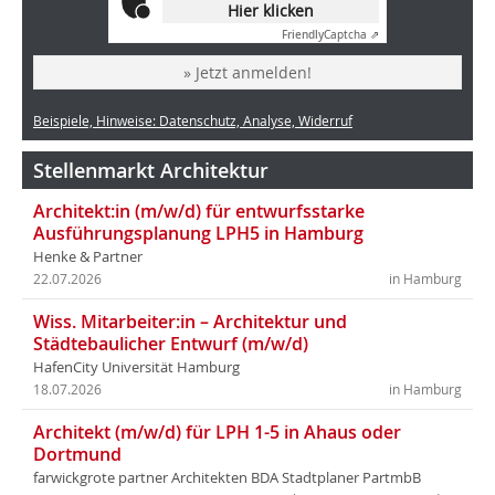
Hier klicken
Friendly
Captcha ⇗
» Jetzt anmelden!
Beispiele, Hinweise: Datenschutz, Analyse, Widerruf
Stellenmarkt Architektur
Architekt:in (m/w/d) für entwurfsstarke
Ausführungsplanung LPH5 in Hamburg
Henke & Partner
22.07.2026
in Hamburg
Wiss. Mitarbeiter:in – Architektur und
Städtebaulicher Entwurf (m/w/d)
HafenCity Universität Hamburg
18.07.2026
in Hamburg
Architekt (m/w/d) für LPH 1-5 in Ahaus oder
Dortmund
farwickgrote partner Architekten BDA Stadtplaner PartmbB