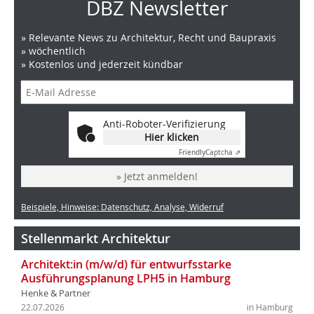
DBZ Newsletter
» Relevante News zu Architektur, Recht und Baupraxis
» wöchentlich
» Kostenlos und jederzeit kündbar
Anti-Roboter-Verifizierung
Hier klicken
Friendly
Captcha ⇗
» Jetzt anmelden!
Beispiele, Hinweise: Datenschutz, Analyse, Widerruf
Stellenmarkt Architektur
Architekt:in (m/w/d) für entwurfsstarke
Ausführungsplanung LPH5 in Hamburg
Henke & Partner
22.07.2026
in Hamburg