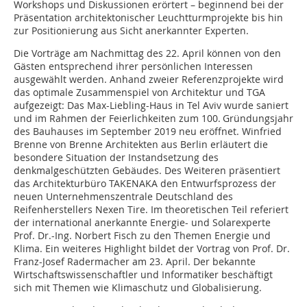
Workshops und Diskussionen erörtert – beginnend bei der
Präsentation architektonischer Leuchtturmprojekte bis hin
zur Positionierung aus Sicht anerkannter Experten.
Die Vorträge am Nachmittag des 22. April können von den
Gästen entsprechend ihrer persönlichen Interessen
ausgewählt werden. Anhand zweier Referenzprojekte wird
das optimale Zusammenspiel von Architektur und TGA
aufgezeigt: Das Max-Liebling-Haus in Tel Aviv wurde saniert
und im Rahmen der Feierlichkeiten zum 100. Gründungsjahr
des Bauhauses im September 2019 neu eröffnet. Winfried
Brenne von Brenne Architekten aus Berlin erläutert die
besondere Situation der Instandsetzung des
denkmalgeschützten Gebäudes. Des Weiteren präsentiert
das Architekturbüro TAKENAKA den Entwurfsprozess der
neuen Unternehmenszentrale Deutschland des
Reifenherstellers Nexen Tire. Im theoretischen Teil referiert
der international anerkannte Energie- und Solarexperte
Prof. Dr.-Ing. Norbert Fisch zu den Themen Energie und
Klima. Ein weiteres Highlight bildet der Vortrag von Prof. Dr.
Franz-Josef Radermacher am 23. April. Der bekannte
Wirtschaftswissenschaftler und Informatiker beschäftigt
sich mit Themen wie Klimaschutz und Globalisierung.