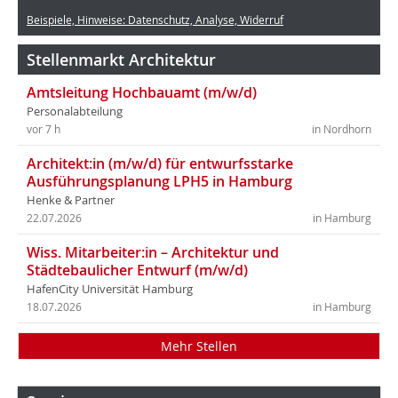
Beispiele, Hinweise: Datenschutz, Analyse, Widerruf
Stellenmarkt Architektur
Amtsleitung Hochbauamt (m/w/d)
Personalabteilung
vor 7 h
in Nordhorn
Architekt:in (m/w/d) für entwurfsstarke
Ausführungsplanung LPH5 in Hamburg
Henke & Partner
22.07.2026
in Hamburg
Wiss. Mitarbeiter:in – Architektur und
Städtebaulicher Entwurf (m/w/d)
HafenCity Universität Hamburg
18.07.2026
in Hamburg
Mehr Stellen