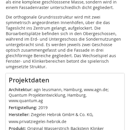
als eine komplexe geschlosssene Masse, sondern wird in
einem Fassadenraster unterschiedlich dicht gegliedert.
Die orthogonale Grundrissstruktur wird mit zwei
symmetrisch angeordneten Innenhöfen, über die das
Tageslicht ins Zentrum gelangt, aufgelockert. Die
Büroarbeitsplätze befinden sich in den Obergeschossen,
während im Erd- und Untergeschoss die Sondernutzungen
untergebracht sind. Es werden jeweils zwei Geschosse
optisch zusammengefasst und die Fassade in drei
gleichförmige ­Bereiche gegliedert. Das Wechselspiel aus
Fens­ter- und Klinkerbereichen betont die spielerisch
umgesetzte Struktur.
Projektdaten
Architektur:
agn leusmann, Hamburg, www.agn.de;
Quantum Projektentwicklung, Hamburg,
www.quantum.ag
Fertigstellung:
2019
Hersteller:
Ziegelei Hebrok GmbH & Co. KG,
www.privatziegelei-hebrok.de
Produkt:
Original Wasserstrich Backstein Klinker