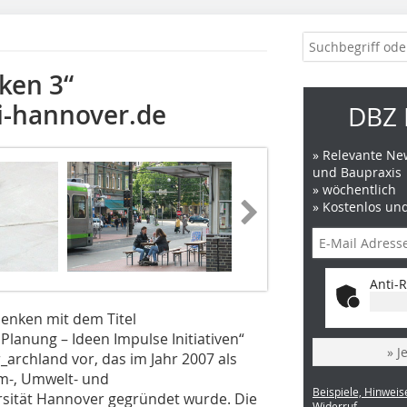
ken 3“
i-hannover.de
DBZ 
» Relevante New
und Baupraxis
» wöchentlich
» Kostenlos un
Anti-R
Denken mit dem Titel
lanung – Ideen Impulse Initiativen“
» J
archland vor, das im Jahr 2007 als
m-, Umwelt- und
Beispiele, Hinweis
rsität Hannover gegründet wurde. Die
Widerruf