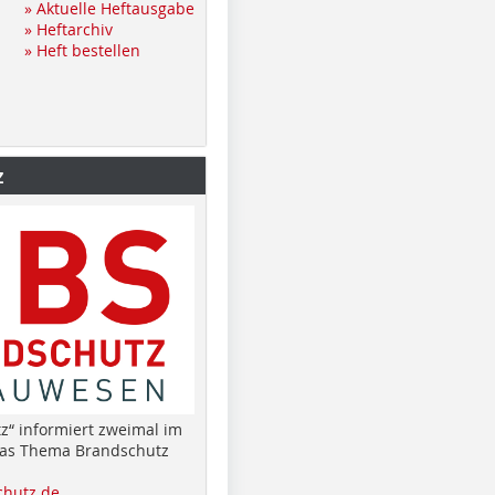
» Aktuelle Heftausgabe
» Heftarchiv
» Heft bestellen
z
z“ informiert zweimal im
das Thema Brandschutz
hutz.de