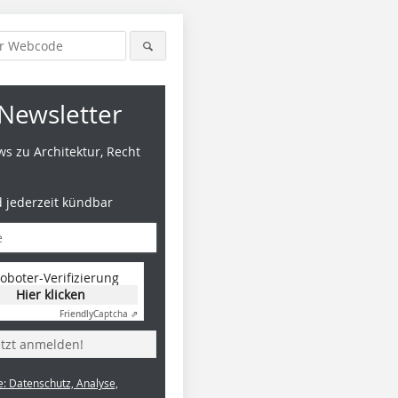
Newsletter
s zu Architektur, Recht
d jederzeit kündbar
oboter-Verifizierung
Hier klicken
Friendly
Captcha ⇗
etzt anmelden!
e: Datenschutz, Analyse,