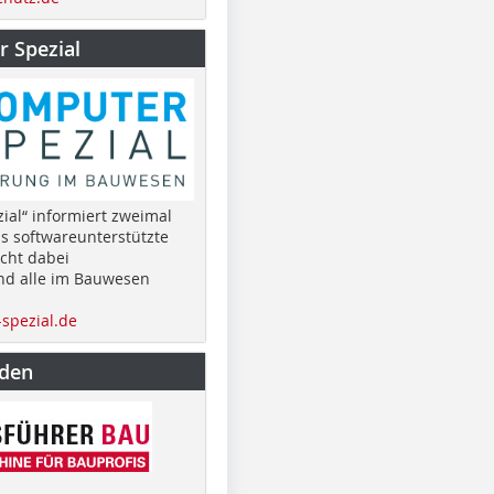
 Spezial
ial“ informiert zweimal
as softwareunterstützte
cht dabei
nd alle im Bauwesen
spezial.de
nden