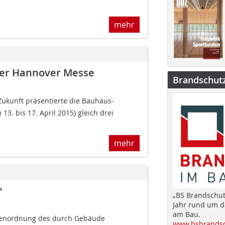
mehr
der Hannover Messe
Brandschut
ukunft präsentierte die Bauhaus-
3. bis 17. April 2015) gleich drei
mehr
“
„BS Brandschut
Jahr rund um 
am Bau.
ßenordnung des durch Gebäude
www.bsbrandsc