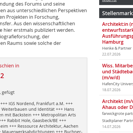
ründung des Forums und seine
äten aus unterschiedlichen Perspektiven
Stellenmark
den Projekten in Forschung,
nsfer. Aus den wissenschaftlichen
Architekt:in 
 hier erst­mals publiziert werden.
entwurfsstar
Ausführungsp
ografie­forschung, der
Hamburg
chen Raums sowie solche der
Henke & Partner
22.07.2026
schien in
Wiss. Mitarbei
und Städteba
12
(m/w/d)
HafenCity Univer
18.07.2026
, gefügt
Architekt (m/
++ IGS Nordend, Frankfurt a.M. +++
Ahaus oder 
 Weiterbauen und Identität +++ Hans
farwickgrote par
en mit Backstein +++ Metropolitan Arts
 +++ Rabbit Hole, Gaasbeck/BE +++
Stadtplaner Par
eim +++ Ressource Architektur, Aachen
14.07.2026
+ Mauerwerksabdichtungen +++ Buchner-