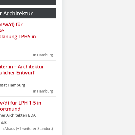
t Architektur
(m/w/d) für
ke
lanung LPH5 in
in Hamburg
ter:in – Architektur
ulicher Entwurf
sität Hamburg
in Hamburg
w/d) für LPH 1-5 in
Dortmund
tner Architekten BDA
tmbB
in Ahaus (+1 weiterer Standort)