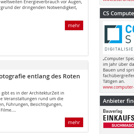
 weltweiten Energieverbrauch vor Augen,
rgrund der dringenden Notwendigkeit,
CS Computer
mehr
„Computer Spez
im Jahr über d
Bauen und spri
otografie entlang des Roten
fachübergreife
Tätigen an.
www.computer-
 gibt es in der ArchitekturZeit in
he Veranstaltungen rund um die
Anbieter fi
en, Führungen, Besichtigungen,
Filme....
mehr