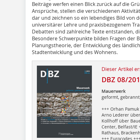
Beiträge werfen einen Blick zurück auf die G
Ansprüche, stellen die verschiedenen Aktivit
dar und zeichnen so ein lebendiges Bild von 
universitärer Lehre und praxisbezogenem Tra
Debatten sind zahlreiche Texte entstanden, die
Besondere Schwerpunkte bilden Fragen der Bi
Planungstheorie, der Entwick­lung des ländli
Stadtentwicklung und des Wohnens.
Dieser Artikel er
DBZ 08/20
Mauerwerk
geformt, gebrannt
+++ Orhan Pamuk +
Arno Lederer über
Kollhoff über Bau
Center, Belfast/IE
Rathaus, Brackenh
+++ Eurocodes ++