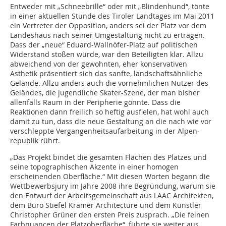
Entweder mit „Schneebrille“ oder mit „Blindenhund“, tönte
in einer aktuellen Stunde des Tiroler Landtages im Mai 2011
ein Vertreter der Opposition, anders sei der Platz vor dem
Landeshaus nach seiner Umgestaltung nicht zu ertragen.
Dass der „neue“ Eduard-Wallnöfer-Platz auf politischen
Widerstand stoßen würde, war den Beteiligten klar. Allzu
abweichend von der gewohnten, eher konservativen
Ästhetik präsentiert sich das sanfte, landschaftsähnliche
Gelände. Allzu anders auch die vornehmlichen Nutzer des
Geländes, die jugendliche Skater-Szene, der man bisher
allenfalls Raum in der Peripherie gönnte. Dass die
Reaktionen dann freilich so heftig ausfielen, hat wohl auch
damit zu tun, dass die neue Gestaltung an die nach wie vor
verschleppte Vergangenheitsaufarbeitung in der Alpen­
republik rührt.
„Das Projekt bindet die gesamten Flächen des Platzes und
seine topographischen Akzente in einer homogen
erscheinenden Oberfläche.“ Mit diesen Worten begann die
Wettbewerbsjury im Jahre 2008 ihre Begründung, warum sie
den Entwurf der Arbeitsgemeinschaft aus LAAC Architekten,
dem Büro Stiefel Kramer Architecture und dem Künstler
Christopher Grüner den ersten Preis zusprach. „Die feinen
Farbnuancen der Platzoberfläche“, führte sie weiter aus,