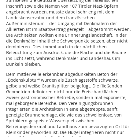
Stirnseiten die deutsche Übersetzung der lateinischen
Inschrift sowie die Namen von 107 Tiroler Nazi-Opfern
angebracht wurden, musste dabei sehr eng mit dem
Landeskonservator und dem französischen
Außenministerium – der Umgang mit Denkmälern der
Alliierten ist im Staatsvertrag geregelt – abgestimmt werden.
Die Architekten wollten eine Erinnerungslandschaft, in der
die Denkmäler inhaltliche Schwerpunkte setzen, aber nicht
dominieren. Dies kommt auch in der nächtlichen
Beleuchtung zum Ausdruck, die die Fläche und die Bäume
ins Licht setzt, während Denkmäler und Landeshaus im
Dunkeln bleiben.
Dem mittlerweile erkennbar abgedunkelten Beton der
„Boden­skulptur“ wurden als Zuschlagsstoffe schwarze,
gelbe und weiße Granitsplitter beigefügt. Die fließenden
Geometrien definieren nicht nur die Freischankflächen
zweier gastronomischer Betriebe, sondern mal exponierte,
mal geborgene Bereiche. Den Vereinigungsbrunnen
integrierten die Architekten in eine abgetreppte, sanft
geneigte Brunnenanlage, die wie das schwellenlose, von
Sprinklern gespeiste Wasserspiel zwischen
Befreiungsdenkmal und Landhaus zum bevorzugten Ort für
Kleinkinder geworden ist. Die Hügel integrieren nicht nur