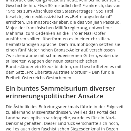
Geschichte hin. Etwa 30 m südlich ließ Frankreich, das von
1945 bis zum Abschluss des Staatsvertrages 1955 Tirol
besetzte, ein neoklassizistisches „Befreiungsdenkmal“
errichten. Die Innsbrucker aber, die das von Jean Pascaud,
Major der französischen Militärregierung, entworfene
Mahnmal zum Gedenken an die Tiroler Nazi-Opfer
ausführen sollten, überformten es in einer christlich-
heimatständigen Sprache. Dem Triumphbogen setzten sie
einen fünf Meter hohen Bronze-Adler auf, verschlossen
Zwischenräume mit schmiedeeisernen Gittern, wobei die
stilisierten Wappen der neun österreichischen
Bundesländer ein Kreuz bildeten, und beschrifteten es mit
dem Satz „Pro Libertate Austriae Mortuis“ – Den für die
Freiheit Österreichs Gestorbenen.
Ein buntes Sammelsurium diverser
erinnerungspolitischer Ansätze
Die Ästhetik des Befreiungsdenkmals führte in der Folgezeit
zu allerhand Missverständnissen. Weil es das Portal des
Landhauses optisch verdoppelte, wurde es für ein Nazi-
Denkmal gehalten. Dieser Eindruck verschärfte sich noch,
weil es auch dem faschistischen Siegesdenkmal in Bozen