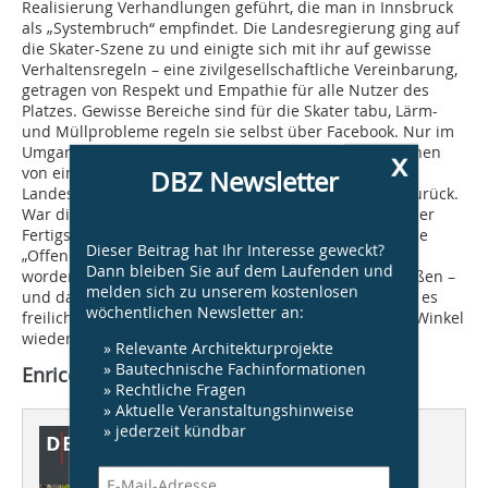
Realisierung Verhandlungen geführt, die man in Innsbruck
als „Systembruch“ empfindet. Die Landesregierung ging auf
die Skater-Szene zu und einigte sich mit ihr auf gewisse
Verhaltensregeln – eine zivilgesellschaftliche Vereinbarung,
getragen von Respekt und Empathie für alle Nutzer des
Platzes. Gewisse Bereiche sind für die Skater tabu, Lärm-
und Müllprobleme regeln sie selbst über Facebook. Nur im
Umgang mit dem Befreiungsdenkmal fällt die inzwischen
x
von einer anderen politischen Mehrheit getragene
DBZ Newsletter
Landesregierung hinter einmal erreichte Positionen zurück.
War die Öffnung der Gitter zwischen den Säulen bei der
Fertigstellung im Frühjahr 2011 noch als Symbol für die
Dieser Beitrag hat Ihr Interesse geweckt?
„Offenheit der österreichischen Gesellschaft“ gefeiert
Dann bleiben Sie auf dem Laufenden und
worden, ließ man die Gitter mittlerweile wieder schließen –
melden sich zu unserem kostenlosen
und das Kreuz strahlen. In der Landesverwaltung gibt es
wöchentlichen Newsletter an:
freilich derzeit Bestrebungen, die Gitter in einem 45°-Winkel
wieder zu öffnen.
» Relevante Architekturprojekte
» Bautechnische Fachinformationen
Enrico Santifaller, Frankfurt a.M.
» Rechtliche Fragen
» Aktuelle Veranstaltungshinweise
» jederzeit kündbar
Dieser Artikel erschien in
DBZ 10/2013