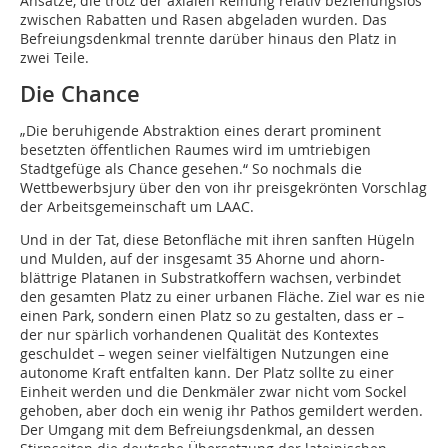
Ansätze, die trotz der axialen Reihung relativ beziehungslos
zwischen Rabatten und Rasen abgeladen wurden. Das
Befreiungsdenkmal trennte darüber hinaus den Platz in
zwei Teile.
Die Chance
„Die beruhigende Abstraktion eines derart prominent
besetzten öffentlichen Raumes wird im umtriebigen
Stadtgefüge als Chance gesehen.“ So nochmals die
Wettbewerbsjury über den von ihr preisgekrönten Vorschlag
der Arbeitsgemeinschaft um LAAC.
Und in der Tat, diese Betonfläche mit ihren sanften Hügeln
und Mulden, auf der insgesamt 35 Ahorne und ahorn-
blättrige Platanen in Substratkoffern wachsen, verbindet
den gesamten Platz zu einer urbanen Fläche. Ziel war es nie
einen Park, sondern einen Platz so zu gestalten, dass er –
der nur spärlich vorhandenen Qualität des Kontextes
geschuldet – wegen seiner vielfältigen Nutzungen eine
autonome Kraft entfalten kann. Der Platz sollte zu einer
Einheit werden und die Denkmäler zwar nicht vom Sockel
gehoben, aber doch ein wenig ihr Pathos gemildert werden.
Der Umgang mit dem Befreiungsdenkmal, an dessen