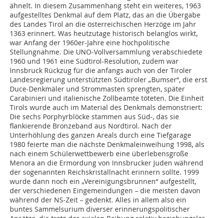
ähnelt. In diesem Zusammenhang steht ein weiteres, 1963
aufgestelltes Denkmal auf dem Platz, das an die Übergabe
des Landes Tirol an die österreichischen Herzöge im Jahr
1363 erinnert. Was heutzutage historisch belanglos wirkt,
war Anfang der 1960er-Jahre eine hochpolitische
Stellungnahme. Die UNO-Vollversammlung verabschiedete
1960 und 1961 eine Südtirol-Resolution, zudem war
Innsbruck Rückzug für die anfangs auch von der Tiroler
Landesregierung unterstützten Südtiroler „Bumser“, die erst
Duce-Denkmäler und Strommasten sprengten, später
Carabinieri und italienische Zollbeamte töteten. Die Einheit
Tirols wurde auch im Material des Denkmals demonstriert:
Die sechs Porphyrblöcke stammen aus Süd-, das sie
flankierende Bronzeband aus Nordtirol. Nach der
Unterhöhlung des ganzen Areals durch eine Tiefgarage
1980 feierte man die nächste Denkmaleinweihung 1998, als
nach einem Schülerwettbewerb eine überlebensgroße
Menora an die Ermordung von Innsbrucker Juden während
der sogenannten Reichskristallnacht erinnern sollte. 1999
wurde dann noch ein „Vereinigungsbrunnen“ aufgestellt,
der verschiedenen Eingemeindungen – die meisten davon
während der NS-Zeit – gedenkt. Alles in allem also ein
buntes Sammelsurium diver­ser erinnerungspolitischer