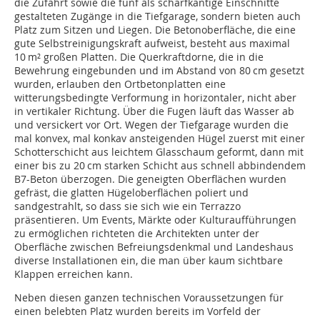
die Zufahrt sowie die fünf als scharfkantige Einschnitte
gestalteten Zugänge in die Tiefgarage, sondern bieten auch
Platz zum Sitzen und Liegen. Die Betonoberfläche, die eine
gute Selbstreinigungskraft aufweist, besteht aus maximal
10 m² großen Platten. Die Querkraftdorne, die in die
Bewehrung eingebunden und im Abstand von 80 cm gesetzt
wurden, erlauben den Ortbetonplatten eine
witterungsbedingte Verformung in horizontaler, nicht aber
in vertikaler Richtung. Über die Fugen läuft das Wasser ab
und versickert vor Ort. Wegen der Tiefgarage wurden die
mal konvex, mal konkav ansteigenden Hügel zuerst mit einer
Schotterschicht aus leichtem Glasschaum geformt, dann mit
einer bis zu 20 cm starken Schicht aus schnell abbindendem
B7-Beton überzogen. Die geneigten Oberflächen wurden
gefräst, die glatten Hügeloberflächen poliert und
sandgestrahlt, so dass sie sich wie ein Terrazzo
präsentieren. Um Events, Märkte oder Kulturaufführungen
zu ermöglichen richteten die Architekten unter der
Oberfläche zwischen Befreiungsdenkmal und Landeshaus
diverse Installationen ein, die man über kaum sichtbare
Klappen erreichen kann.
Neben diesen ganzen technischen Voraussetzungen für
einen belebten Platz wurden bereits im Vorfeld der