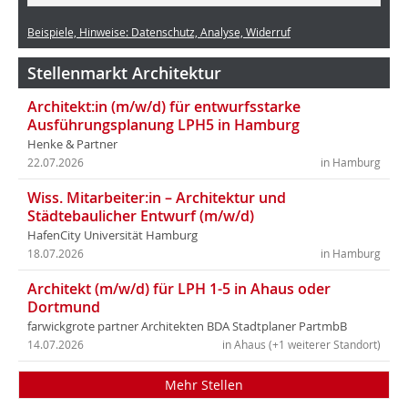
Beispiele, Hinweise: Datenschutz, Analyse, Widerruf
Stellenmarkt Architektur
Architekt:in (m/w/d) für entwurfsstarke
Ausführungsplanung LPH5 in Hamburg
Henke & Partner
22.07.2026
in Hamburg
Wiss. Mitarbeiter:in – Architektur und
Städtebaulicher Entwurf (m/w/d)
HafenCity Universität Hamburg
18.07.2026
in Hamburg
Architekt (m/w/d) für LPH 1-5 in Ahaus oder
Dortmund
farwickgrote partner Architekten BDA Stadtplaner PartmbB
14.07.2026
in Ahaus (+1 weiterer Standort)
Mehr Stellen