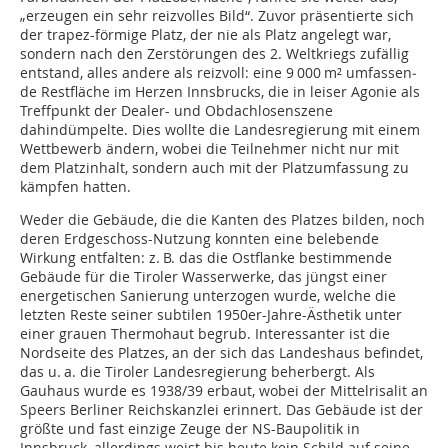
„erzeugen ein sehr reizvolles Bild“. Zuvor präsentierte sich
der trapez-förmige Platz, der nie als Platz angelegt war,
sondern nach den Zerstörungen des 2. Weltkriegs zufällig
entstand, alles andere als reizvoll: eine 9 000 m² umfassen­
de Restfläche im Herzen Innsbrucks, die in leiser Agonie als
Treffpunkt der Dealer- und Obdachlosenszene
dahindümpelte. Dies wollte die Landesregierung mit einem
Wettbewerb ändern, wobei die Teilnehmer nicht nur mit
dem Platzinhalt, sondern auch mit der Platzumfassung zu
kämpfen hatten.
Weder die Gebäude, die die Kanten des Platzes bilden, noch
deren Erdgeschoss-Nutzung konnten eine belebende
Wirkung entfalten: z. B. das die Ostflanke bestimmende
Gebäude für die Tiroler Wasserwerke, das jüngst einer
energetischen Sanierung unterzogen wurde, welche die
letzten Reste seiner subtilen 1950er-Jahre-Ästhetik unter
einer grauen Thermohaut begrub. Interessanter ist die
Nordseite des Platzes, an der sich das Landeshaus befindet,
das u. a. die Tiroler Landesregierung beherbergt. Als
Gauhaus wurde es 1938/39 erbaut, ­wobei der Mittelrisalit an
Speers Berliner Reichskanzlei erinnert. Das Gebäude ist der
größte und fast einzige Zeuge der NS-Bau­­politik in
Innsbruck, allerdings weist bis heute kein Schild auf seine