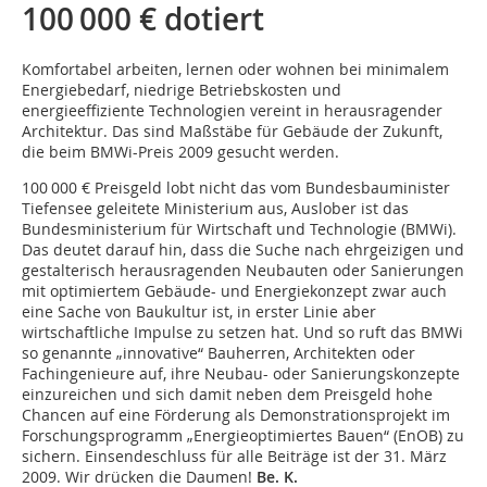
100 000 € dotiert
Komfortabel arbeiten, lernen oder wohnen bei minimalem
Energiebedarf, niedrige Betriebskosten und
energieeffiziente Technologien vereint in herausragender
Architektur. Das sind Maßstäbe für Gebäude der Zukunft,
die beim BMWi-Preis 2009 gesucht werden.
100 000 € Preisgeld lobt nicht das vom Bundesbauminister
Tiefensee geleitete Ministerium aus, Auslober ist das
Bundesministerium für Wirtschaft und Technologie (BMWi).
Das deutet darauf hin, dass die Suche nach ehrgeizigen und
gestalterisch herausragenden Neubauten oder Sanierungen
mit optimiertem Gebäude- und Energiekon­zept zwar auch
eine Sache von Baukultur ist, in erster Linie aber
wirtschaftliche Impulse zu setzen hat. Und so ruft das BMWi
so genannte „innovative“ Bauherren, Architekten oder
Fachingenieure auf, ihre Neubau- oder Sanierungskonzepte
einzureichen und sich damit neben dem Preisgeld hohe
Chancen auf eine Förderung als Demonstrationsprojekt im
Forschungsprogramm „Energieoptimiertes Bauen“ (EnOB) zu
sichern. Einsendeschluss für alle Beiträge ist der 31. März
2009. Wir drücken die Daumen!
Be. K.