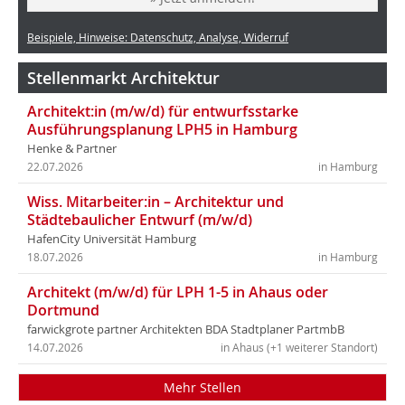
Beispiele, Hinweise: Datenschutz, Analyse, Widerruf
Stellenmarkt Architektur
Architekt:in (m/w/d) für entwurfsstarke
Ausführungsplanung LPH5 in Hamburg
Henke & Partner
22.07.2026
in Hamburg
Wiss. Mitarbeiter:in – Architektur und
Städtebaulicher Entwurf (m/w/d)
HafenCity Universität Hamburg
18.07.2026
in Hamburg
Architekt (m/w/d) für LPH 1-5 in Ahaus oder
Dortmund
farwickgrote partner Architekten BDA Stadtplaner PartmbB
14.07.2026
in Ahaus (+1 weiterer Standort)
Mehr Stellen