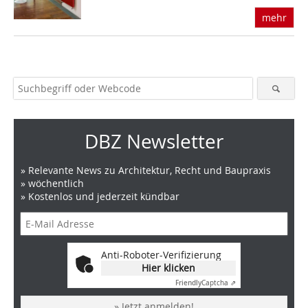
mehr
DBZ Newsletter
» Relevante News zu Architektur, Recht und Baupraxis
» wöchentlich
» Kostenlos und jederzeit kündbar
Anti-Roboter-Verifizierung
Hier klicken
Friendly
Captcha ⇗
» Jetzt anmelden!