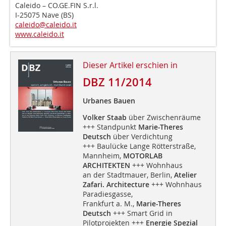
Caleido – CO.GE.FIN S.r.l.
I-25075 Nave (BS)
caleido@caleido.it
www.caleido.it
Dieser Artikel erschien in
DBZ 11/2014
Urbanes Bauen
Volker Staab
über Zwischenräume
+++ Standpunkt
Marie-Theres
Deutsch
über Verdichtung
+++ Baulücke Lange Rötterstraße,
Mannheim,
MOTORLAB
ARCHITEKTEN
+++ Wohnhaus
an der Stadtmauer, Berlin,
Atelier
Zafari. Architecture
+++ Wohnhaus
Paradiesgasse,
Frankfurt a. M.,
Marie-Theres
Deutsch
+++ Smart Grid in
Pilotprojekten +++
Energie Spezial