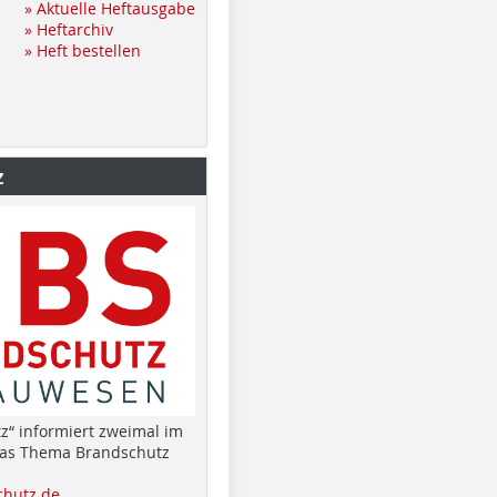
» Aktuelle Heftausgabe
» Heftarchiv
» Heft bestellen
z
z“ informiert zweimal im
das Thema Brandschutz
hutz.de