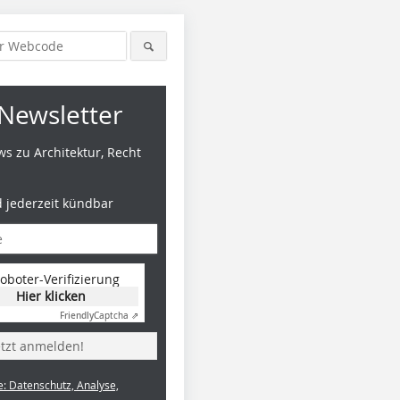
Newsletter
s zu Architektur, Recht
d jederzeit kündbar
oboter-Verifizierung
Hier klicken
Friendly
Captcha ⇗
etzt anmelden!
e: Datenschutz, Analyse,