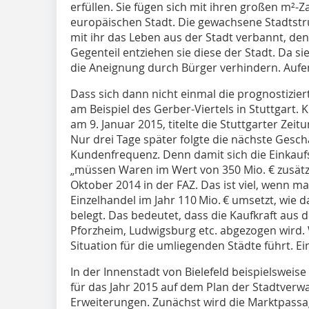
erfüllen. Sie fügen sich mit ihren großen m²-
europäischen Stadt. Die gewachsene Stadtstru
mit ihr das Leben aus der Stadt verbannt, den
Gegenteil entziehen sie diese der Stadt. Da s
die Aneignung durch Bürger verhindern. Aufen
Dass sich dann nicht einmal die prognostizierte
am Beispiel des Gerber-Viertels in Stuttgart.
am 9. Januar 2015, titelte die Stuttgarter Zeit
Nur drei Tage später folgte die nächste Gesch
Kundenfrequenz. Denn damit sich die Einkaufs
„müssen Waren im Wert von 350 Mio. € zusätzl
Oktober 2014 in der FAZ. Das ist viel, wenn m
Einzelhandel im Jahr 110 Mio. € umsetzt, wie d
belegt. Das bedeutet, dass die Kaufkraft aus
Pforzheim, Ludwigsburg etc. abgezogen wird.
Situation für die umliegenden Städte führt. Ein
In der Innenstadt von Bielefeld beispielsweis
für das Jahr 2015 auf dem Plan der Stadtver
Erweiterungen. Zunächst wird die Marktpassa