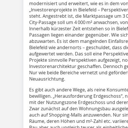
modernisiert und erweitert, wie es in dem von
„Investorenprojekte in Bielefeld – Perspektive
steht. Angestrebt ist, die Marktpassage um 3 
City-Passage soll um 4 000 m² anwachsen, von
Innerhalb kürzester Zeit entstehen so in Biele
Passagen liegen einander gegenüber. Wie sich 
abzuwarten. Es ist dem mangelnden Einfallsr
Bielefeld wie andernorts – geschuldet, dass d
aufgewertet werden. Das soll eine Perspekti
Projekte sinnvolle Perspektiven aufgezeigt, 
Investorenarchitektur geschaffen. Dennoch g
Nur wie beide Bereiche vernetzt und geförde
Neuausrichtung.
Es gibt auch andere Wege, als reine Konsumt
bewilligen. „Herausforderung Erdgeschoss“, n
mit der Nutzungszone Erdgeschoss und deren 
Zwar zunächst auf den Wohnungsbau ausgelegt
auch auf Shopping-Malls anzuwenden. Nur sind
Räume, deren Höhen und m²-Zahl etc. variier
Bau aber auch ungleich teurer als einheitlich