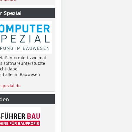
 Spezial
ial“ informiert zweimal
as softwareunterstützte
cht dabei
nd alle im Bauwesen
spezial.de
nden