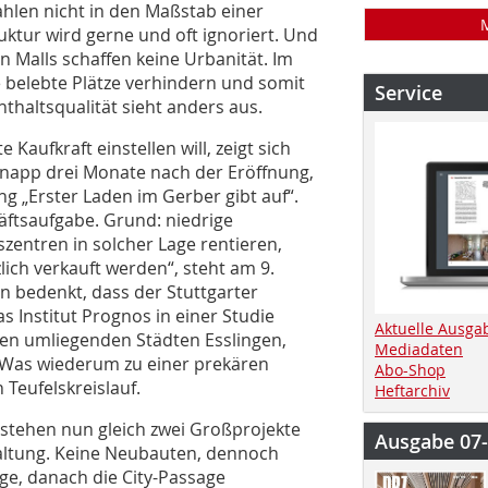
Zahlen nicht in den Maßstab einer
ktur wird gerne und oft ignoriert. Und
n Malls schaffen keine Urbanität. Im
ie belebte Plätze verhindern und somit
Service
thaltsqualität sieht anders aus.
 Kaufkraft einstellen will, zeigt sich
 Knapp drei Monate nach der Eröffnung,
ung „Erster Laden im Gerber gibt auf“.
äftsaufgabe. Grund: niedrige
zentren in solcher Lage rentieren,
ich verkauft werden“, steht am 9.
an bedenkt, dass der Stuttgarter
as Institut Prognos in einer Studie
Aktuelle Ausga
 den umliegenden Städten Esslingen,
Mediadaten
 Was wiederum zu einer prekären
Abo-Shop
 Teufelskreislauf.
Heftarchiv
e stehen nun gleich zwei Großprojekte
Ausgabe 07
waltung. Keine Neubauten, dennoch
ge, danach die City-Passage