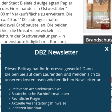
 der Stadt Bielefeld aufgelegten Papier
n des Einzelhandels in Ostwestfalen“
000 m² Verkaufsfläche zu erweitern. Die
 ca. 40 auf 100 Ladengeschäfte.
feld zwei Großbaustellen. Die beiden
hier die Umsätze entwickeln, ist
eichtum der Stadtverwaltungen – in
Brandschut
ie Innenstädte lediglich mit Konsum
x
ve sein? Weder werden durch solche
DBZ Newsletter
noch Möglichkeitsräume außerhalb einer
ehört der Handel untrennbar zur Stadt.
rt werden, verlangt nach grundlegender
Dieser Beitrag hat Ihr Interesse geweckt? Dann
bleiben Sie auf dem Laufenden und melden sich zu
empel mit gesichtslosen Fassaden zu
unserem kostenlosen wöchentlichen Newsletter an:
ennt sich eine Untersuchung, die sich
» Relevante Architekturprojekte
Einfluss auf den Stadtraum befasst.
» Bautechnische Fachinformationen
, sind die erarbeiteten Potentiale
„BS Brandschut
» Rechtliche Fragen
 die Investoren oftmals ein Hindernis.
Jahr rund um 
» Aktuelle Veranstaltungshinweise
en, beleben das Erdgeschoss, sind im
am Bau.
» jederzeit kündbar
e Räume.
www.bsbrandsc