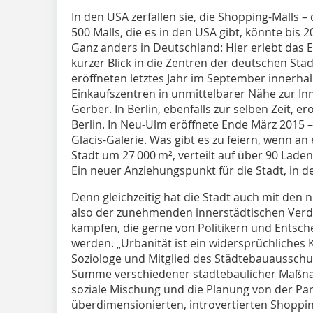
In den USA zerfallen sie, die Shopping-Malls 
500 Malls, die es in den USA gibt, könnte bis 
Ganz anders in Deutschland: Hier erlebt das 
kurzer Blick in die Zentren der deutschen Städt
eröffneten letztes Jahr im September innerh
Einkaufszentren in unmittelbarer Nähe zur In
Gerber. In Berlin, ebenfalls zur selben Zeit, e
Berlin. In Neu-Ulm eröffnete Ende März 2015 – 
Glacis-Galerie. Was gibt es zu feiern, wenn an
Stadt um 27 000 m², verteilt auf über 90 Lade
Ein neuer Anziehungspunkt für die Stadt, in d
Denn gleichzeitig hat die Stadt auch mit den n
also der zunehmenden innerstädtischen Verdi
kämpfen, die gerne von Politikern und Entsc
werden. „Urbanität ist ein widersprüchliches 
Soziologe und Mitglied des Städtebauausschuss
Summe verschiedener städtebaulicher Maßnahm
soziale Mischung und die Planung von der Parzel
überdimensionierten, introvertierten Shopping