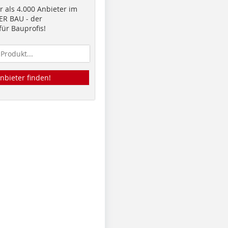
 als 4.000 Anbieter im
R BAU - der
ür Bauprofis!
nbieter finden!