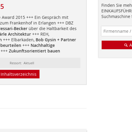
15
Finden Sie mehr
EINKAUFSFÜHRE
Suchmaschine f
 Award 2015 +++ Ein Gespräch mit
zum Frankenhof in Erlangen +++ DBZ
essari-Becker
über die Haltbarkeit des
ärle Architektur
+++ REH,
n
+++ Elbarkaden,
Bob Gysin + Partner
A
beurteilen
+++
Nachhaltige
+++
Zukunftsorientiert bauen
Ressort: Aktuell
Inhaltsverzeichnis