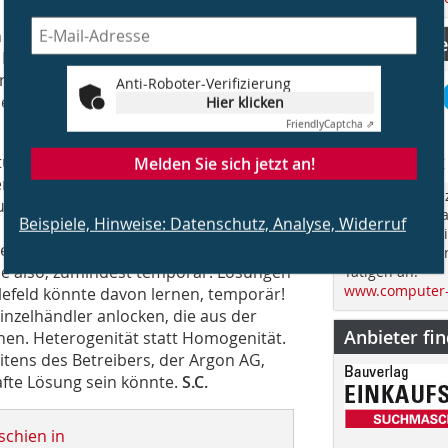
n diese Entwicklung schützen und
CS Computer
 Business Improvement Districts (BIP)
rgen. BIP ist ein Zusammenschluss von
Anti-Roboter-Verifizierung
ezielte Marketingmaßnahmen ihren
Hier klicken
Friendly
Captcha ⇗
uttgart. Dort hat sich in der
Melden Sie sich jetzt an!
rt. Eine temporäre Concept Mall, ins
„Computer Spez
f drei Monate beschränkt, bleiben die
im Jahr über d
Beispiele, Hinweise: Datenschutz, Analyse, Widerruf
, Cafés und Bars noch bis zum Ende
Bauen und spri
 ist, dass sich dort keine Ladenketten
fachübergreife
sie also, zumindest temporär: Lösungen
Tätigen an.
www.computer-
lefeld könnte davon lernen, temporär!
inzelhändler anlocken, die aus der
Anbieter fi
en. Heterogenität statt Homogenität.
seitens des Betreibers, der Argon AG,
fte Lösung sein könnte.
S.C.
schien in