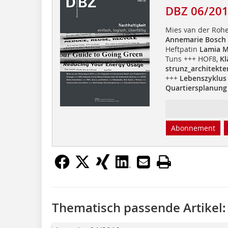
DBZ 06/20
Mies van der Rohe
Annemarie Bosch
Heftpatin
Lamia M
Tuns +++ HOF8,
Kl
strunz_architekte
+++
Lebenszyklus 
Quartiersplanung
Abonnement
Thematisch passende Artikel: