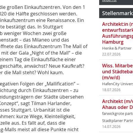
– die großen Einkaufszentren. Von den 1
Stellenmark
2020 die Hälfte geschlossen werden.
Einkaufszentrum eine Renaissance. Ein
Architekt:in 
e bestätigt das. In Stuttgart
entwurfsstar
alb weniger Wochen zwei große
Ausführungsp
nenstadt – das Milaneo und das
Hamburg
röffnete das Einkaufszentrum The Mall of
Henke & Partner
mit der Gala „Night of the Mall“ – die
22.07.2026
 einem Tag die Einkaufsfläche einer
Wiss. Mitarbei
ngeschäfte, anwächst? Neue Kaufkraft?
und Städteba
er die Mall steht? Wohl kaum.
(m/w/d)
egativen Folgen der „Mallification“ –
HafenCity Univer
chtung durch Einkaufszentren – zu
18.07.2026
heidungsträgern der Städte übersehen
Architekt (m/
Konzept“, sagt Tilman Harlander,
Ahaus oder 
es Stuttgart. Urbanität ist die
farwickgrote par
en: kurze Wege, Kleinteiligkeit,
Stadtplaner Par
le aus. Es fällt auf, dass die
14.07.2026
-Malls meist all diese Punkte nicht