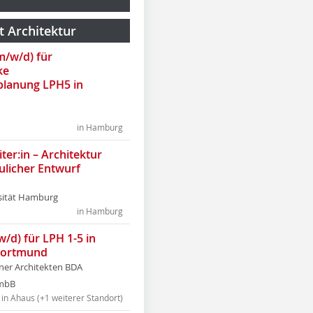
t Architektur
(m/w/d) für
ke
lanung LPH5 in
in Hamburg
ter:in – Architektur
ulicher Entwurf
sität Hamburg
in Hamburg
w/d) für LPH 1-5 in
Dortmund
tner Architekten BDA
tmbB
in Ahaus (+1 weiterer Standort)