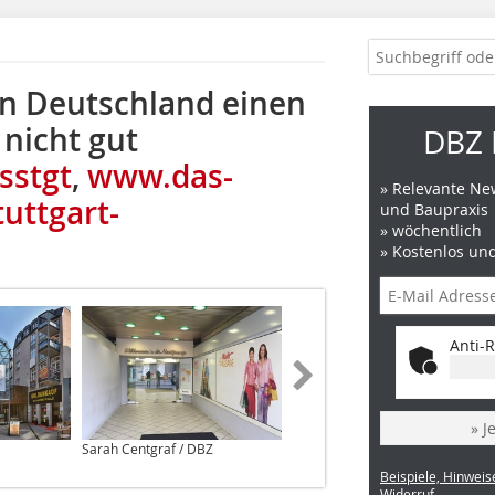
in Deutschland einen
 nicht gut
DBZ 
sstgt
,
www.das-
» Relevante New
uttgart-
und Baupraxis
» wöchentlich
» Kostenlos un
Anti-R
» J
Sarah Centgraf / DBZ
Sarah Centgraf / DBZ
Beispiele, Hinweis
Widerruf