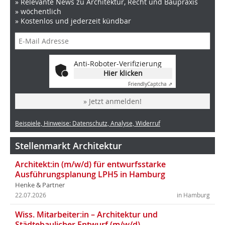
» Relevante News zu Architektur, Recht und Baupraxis
» wöchentlich
» Kostenlos und jederzeit kündbar
Anti-Roboter-Verifizierung
Hier klicken
Friendly
Captcha ⇗
» Jetzt anmelden!
Beispiele, Hinweise: Datenschutz, Analyse, Widerruf
Stellenmarkt Architektur
Architekt:in (m/w/d) für entwurfsstarke
Ausführungsplanung LPH5 in Hamburg
Henke & Partner
22.07.2026
in Hamburg
Wiss. Mitarbeiter:in – Architektur und
Städtebaulicher Entwurf (m/w/d)