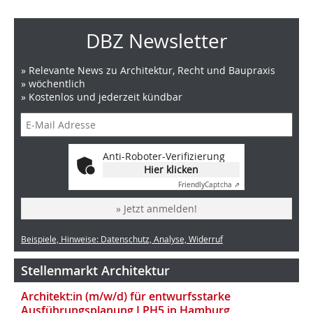
DBZ Newsletter
» Relevante News zu Architektur, Recht und Baupraxis
» wöchentlich
» Kostenlos und jederzeit kündbar
Anti-Roboter-Verifizierung
Hier klicken
Friendly
Captcha ⇗
» Jetzt anmelden!
Beispiele, Hinweise: Datenschutz, Analyse, Widerruf
Stellenmarkt Architektur
Architekt:in (m/w/d) für entwurfsstarke
Ausführungsplanung LPH5 in Hamburg