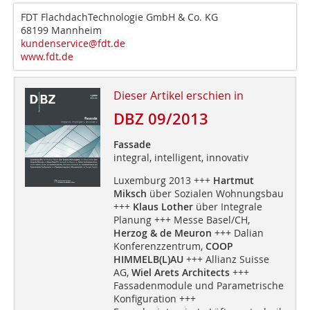
FDT FlachdachTechnologie GmbH & Co. KG
68199 Mannheim
kundenservice@fdt.de
www.fdt.de
Dieser Artikel erschien in
DBZ 09/2013
Fassade
integral, intelligent, innovativ
Luxemburg 2013 +++
Hartmut
Miksch
über Sozialen Wohnungsbau
+++
Klaus Lother
über Integrale
Planung +++ Messe Basel/CH,
Herzog & de Meuron
+++ Dalian
Konferenzzentrum,
COOP
HIMMELB(L)AU
+++ Allianz Suisse
AG,
Wiel Arets Architects
+++
Fassadenmodule und Parametrische
Konfiguration +++