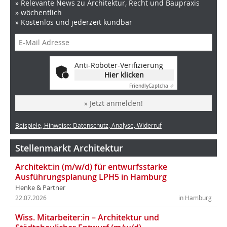
» Relevante News zu Architektur, Recht und Baupraxis
» wöchentlich
» Kostenlos und jederzeit kündbar
Anti-Roboter-Verifizierung
Hier klicken
Friendly
Captcha ⇗
» Jetzt anmelden!
Beispiele, Hinweise: Datenschutz, Analyse, Widerruf
Stellenmarkt Architektur
Architekt:in (m/w/d) für entwurfsstarke
Ausführungsplanung LPH5 in Hamburg
Henke & Partner
22.07.2026
in Hamburg
Wiss. Mitarbeiter:in – Architektur und