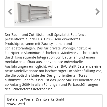
Der Zaun- und Zutrittskontroll-Spezialist Betafence
präsentierte auf der BAU 2009 sein erweitertes
Produktprogramm mit Zaunsystemen und
Schiebetoranlagen. Das für private Wohngrundstücke
konzipierte Aluminium-Schiebetor „Modivia“ zeichnet sich
durch konsequente Inte­gra­tion von Bauteilen und einen
modu­laren Aufbau aus, der zahllose individuelle
Ausführungen ermöglicht. Auf der BAU stellt Betafence eine
neue Modell­variante mit hochwertiger Lochblech­füllung vor,
die die optische Linie des Design orientierten Tores
aufnimmt. Ebenfalls neu ist das „Modivia“ Personentor, das
ab Anfang 2009 in allen Füllun­gen und Farb­ausfüh­rungen
des Schiebetores lieferbar ist.
Betafence Werler Drahtwerke GmbH
59457 Werl