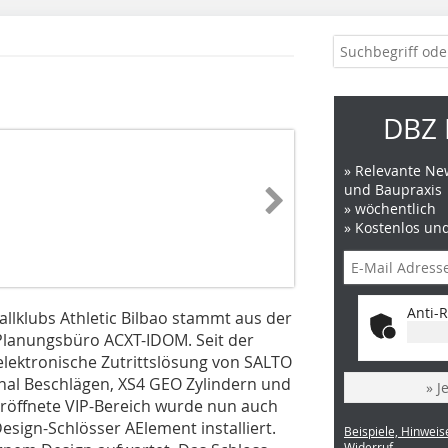
DBZ 
» Relevante New
und Baupraxis
» wöchentlich
» Kostenlos un
Anti-R
llklubs Athletic Bilbao stammt aus der
Planungsbüro ACXT-IDOM. Seit der
elektronische Zutrittslösung von SALTO
inal Beschlägen, XS4 GEO Zylindern und
» J
 eröffnete VIP-Bereich wurde nun auch
sign-Schlösser AElement installiert.
Beispiele, Hinweis
Widerruf