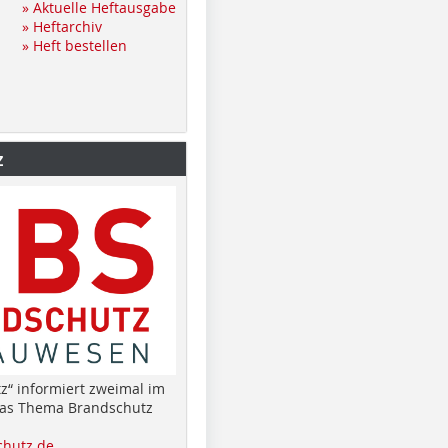
» Aktuelle Heftausgabe
» Heftarchiv
» Heft bestellen
z
z“ informiert zweimal im
das Thema Brandschutz
hutz.de