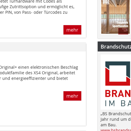
etet Türhardware mit Codes als
fige Zutrittsoption und ermöglicht es,
er PIN, von Pass- oder Türcodes zu
mehr
Brandschut
 Original+ einen elektronischen Beschlag
roduktfamilie des XS4 Original, arbeitet
r und energieeffizienter und bietet
mehr
„BS Brandschut
Jahr rund um 
am Bau.
www.bsbrandsc