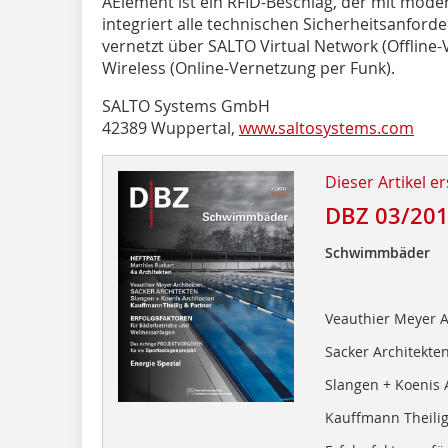
AElement ist ein RFID-Beschlag, der mit mod
integriert alle technischen Sicherheitsanford
vernetzt über SALTO Virtual Network (Offline
Wireless (Online-Vernetzung per Funk).
SALTO Systems GmbH
42389 Wuppertal,
www.saltosystems.com
Dieser Artikel er
DBZ 03/20
Schwimmbäder
Veauthier Meyer A
Sacker Architekte
Slangen + Koenis 
Kauffmann Theilig