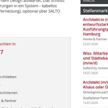
ernem Design aufwartet. Das Schloss
erungen in ein System – kabellos
Stellenmark
-Vernetzung), optional über SALTO
Architekt:in 
entwurfsstar
Ausführungsp
Hamburg
Henke & Partner
schien in
22.07.2026
17
Wiss. Mitarbei
und Städteba
(m/w/d)
HafenCity Univer
18.07.2026
rchitekten
Architekt (m/
n
Ahaus oder 
farwickgrote par
Architecten
Stadtplaner Par
 & Partner
14.07.2026