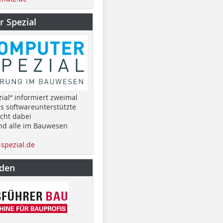
 Spezial
ial“ informiert zweimal
as softwareunterstützte
cht dabei
nd alle im Bauwesen
spezial.de
nden