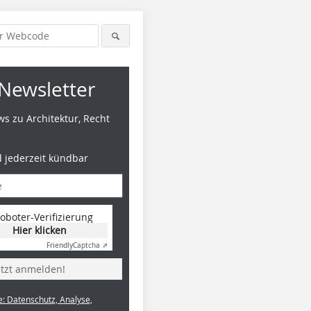
Newsletter
s zu Architektur, Recht
d jederzeit kündbar
oboter-Verifizierung
Hier klicken
Friendly
Captcha ⇗
etzt anmelden!
e: Datenschutz, Analyse,