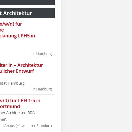
t Architektur
(m/w/d) für
ke
lanung LPH5 in
in Hamburg
ter:in – Architektur
ulicher Entwurf
sität Hamburg
in Hamburg
w/d) für LPH 1-5 in
Dortmund
tner Architekten BDA
tmbB
in Ahaus (+1 weiterer Standort)