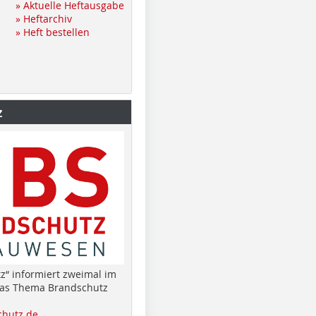
» Aktuelle Heftausgabe
» Heftarchiv
» Heft bestellen
z
z“ informiert zweimal im
das Thema Brandschutz
hutz.de