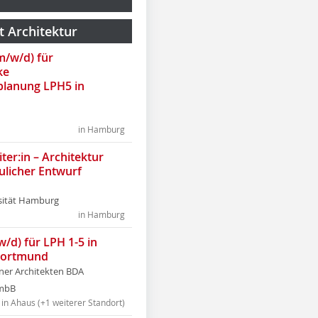
t Architektur
(m/w/d) für
ke
lanung LPH5 in
in Hamburg
ter:in – Architektur
ulicher Entwurf
sität Hamburg
in Hamburg
w/d) für LPH 1-5 in
Dortmund
tner Architekten BDA
tmbB
in Ahaus (+1 weiterer Standort)