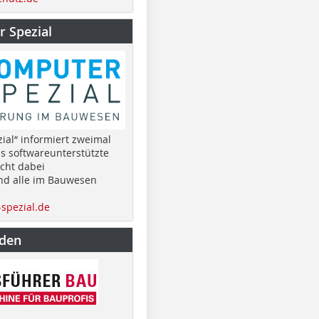
 Spezial
ial“ informiert zweimal
as softwareunterstützte
cht dabei
nd alle im Bauwesen
spezial.de
nden