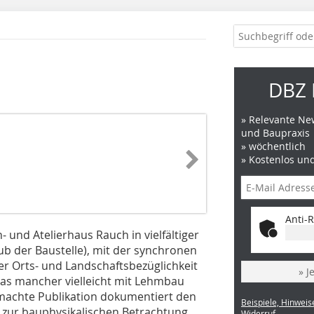
DBZ 
» Relevante New
und Baupraxis
» wöchentlich
» Kostenlos un
Anti-R
und Atelierhaus Rauch in vielfältiger
b der Baustelle), mit der synchronen
er Orts- und Landschaftsbezüglichkeit
» J
 das mancher vielleicht mit Lehmbau
emachte Publikation dokumentiert den
Beispiele, Hinweis
 zur bauphysikalischen Betrachtung
Widerruf