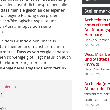
 werden ausführlich besprochen, alle
dass man sie gleich an der eigenen
Stellenmark
die eigene Planung überprüfen
Architekt:in 
isch/ökologische Aspekte und
entwurfsstar
ssen Ausnahmeposition seine
Ausführungsp
n.
Hamburg
Henke & Partner
 aus dem Grunde einen überaus
22.07.2026
annten Themen und manches mehr in
rmittelt. Dass es von vergleichbaren
Wiss. Mitarbei
n so wenige gibt, liegt natürlich auch
und Städteba
chitekturen kongruent zur
(m/w/d)
l wenige herausragende Architektur-
HafenCity Univer
18.07.2026
Architekt (m/
schien in
Ahaus oder 
11
farwickgrote par
Stadtplaner Par
14.07.2026
rfen