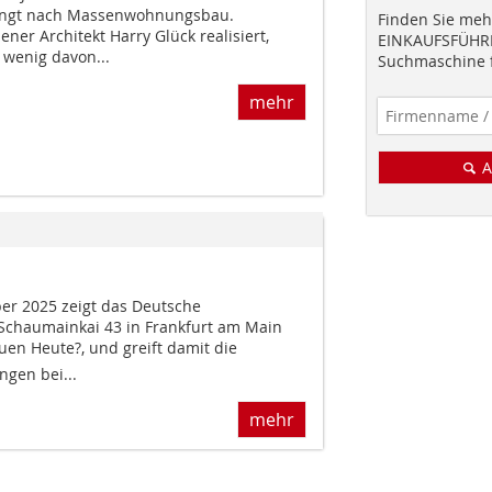
lingt nach Massenwohnungsbau.
Finden Sie mehr
er Architekt Harry Glück realisiert,
EINKAUFSFÜHRE
wenig davon...
Suchmaschine f
mehr
A
er 2025 zeigt das Deutsche
chaumainkai 43 in Frankfurt am Main
uen Heute?, und greift damit die
ngen bei...
mehr