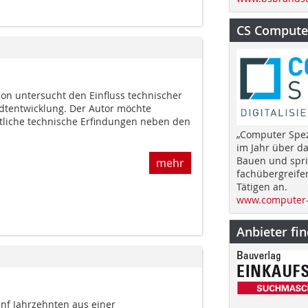
CS Computer
ion untersucht den Einfluss technischer
adtentwicklung. Der Autor möchte
tliche technische Erfindungen neben den
„Computer Spez
im Jahr über d
Bauen und spri
mehr
fachübergreife
Tätigen an.
www.computer-
Anbieter fi
nf Jahrzehnten aus einer