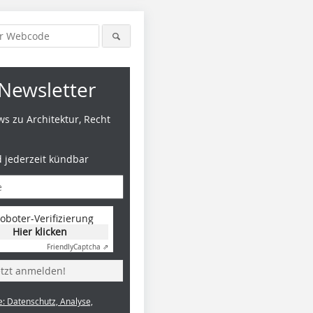
Newsletter
s zu Architektur, Recht
d jederzeit kündbar
oboter-Verifizierung
Hier klicken
Friendly
Captcha ⇗
etzt anmelden!
e: Datenschutz, Analyse,