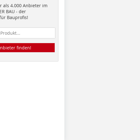
 als 4.000 Anbieter im
R BAU - der
ür Bauprofis!
nbieter finden!