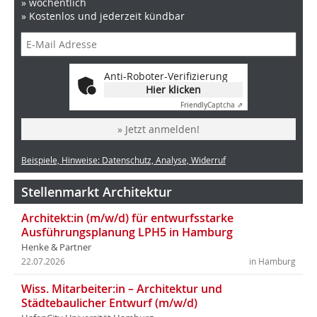
» wöchentlich
» Kostenlos und jederzeit kündbar
Anti-Roboter-Verifizierung
Hier klicken
Friendly
Captcha ⇗
» Jetzt anmelden!
Beispiele, Hinweise: Datenschutz, Analyse, Widerruf
Stellenmarkt Architektur
Architekt:in (m/w/d) für entwurfsstarke
Ausführungsplanung LPH5 in Hamburg
Henke & Partner
22.07.2026
in Hamburg
Wiss. Mitarbeiter:in – Architektur und
Städtebaulicher Entwurf (m/w/d)