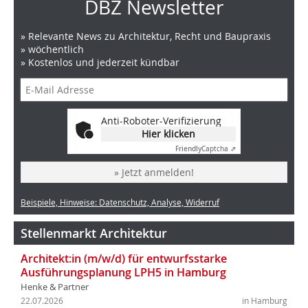
DBZ Newsletter
» Relevante News zu Architektur, Recht und Baupraxis
» wöchentlich
» Kostenlos und jederzeit kündbar
Anti-Roboter-Verifizierung
Hier klicken
Friendly
Captcha ⇗
» Jetzt anmelden!
Beispiele, Hinweise: Datenschutz, Analyse, Widerruf
Stellenmarkt Architektur
Architekt:in (m/w/d) für entwurfsstarke
Ausführungsplanung LPH5 in Hamburg
Henke & Partner
22.07.2026
in Hamburg