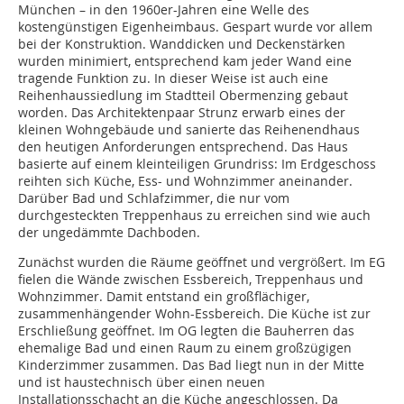
München – in den 1960er-Jahren eine Welle des
kostengünstigen Eigenheimbaus. Gespart wurde vor allem
bei der Konstruktion. Wanddicken und Deckenstärken
wurden minimiert, entsprechend kam jeder Wand eine
tragende Funktion zu. In dieser Weise ist auch eine
Reihenhaussiedlung im Stadtteil Obermenzing gebaut
worden. Das Architektenpaar Strunz erwarb eines der
kleinen Wohngebäude und sanierte das Reihenendhaus
den heutigen Anforderungen entsprechend. Das Haus
basierte auf einem kleinteiligen Grundriss: Im Erdgeschoss
reihten sich Küche, Ess- und Wohnzimmer aneinander.
Darüber Bad und Schlafzimmer, die nur vom
durchgesteckten Treppenhaus zu erreichen sind wie auch
der ungedämmte Dachboden.
Zunächst wurden die Räume geöffnet und vergrößert. Im EG
fielen die Wände zwischen Essbereich, Treppenhaus und
Wohnzimmer. Damit entstand ein großflächiger,
zusammenhängender Wohn-Essbereich. Die Küche ist zur
Erschließung geöffnet. Im OG legten die Bauherren das
ehemalige Bad und einen Raum zu einem großzügigen
Kinderzimmer zusammen. Das Bad liegt nun in der Mitte
und ist haustechnisch über einen neuen
Installationsschacht an die Küche angeschlossen. Da