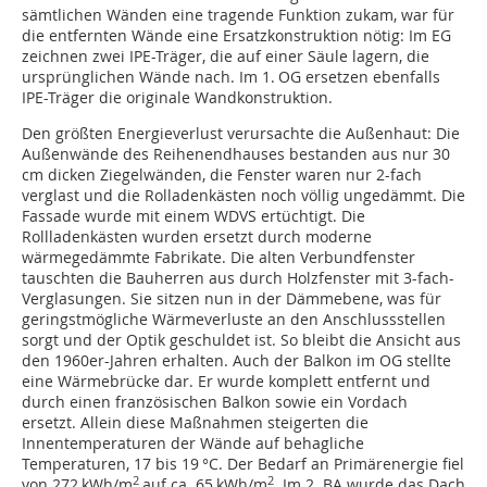
sämtlichen Wänden eine tragende Funktion zukam, war für
die entfernten Wände eine Ersatzkonstruktion nötig: Im EG
zeichnen zwei IPE-Träger, die auf einer Säule lagern, die
ursprünglichen Wände nach. Im 1. OG ersetzen ebenfalls
IPE-Träger die originale Wandkonstruktion.
Den größten Energieverlust verursachte die Außenhaut: Die
Außenwände des Reihenendhauses bestanden aus nur 30
cm dicken Ziegelwänden, die Fenster waren nur 2-fach
verglast und die Rolladenkästen noch völlig ungedämmt. Die
Fassade wurde mit einem WDVS ertüchtigt. Die
Rollladenkästen wurden ersetzt durch moderne
wärmegedämmte Fabrikate. Die alten Verbundfenster
tauschten die Bauherren aus durch Holzfenster mit 3-fach-
Verglasungen. Sie sitzen nun in der Dämm­ebene, was für
geringstmögliche Wärmeverluste an den Anschlussstellen
sorgt und der Optik geschuldet ist. So bleibt die Ansicht aus
den 1960er-Jahren erhalten. Auch der Balkon im OG stellte
eine Wärmebrücke dar. Er wurde komplett entfernt und
durch einen französischen Balkon sowie ein Vordach
ersetzt. Allein diese Maßnahmen steigerten die
Innentemperaturen der Wände auf behagliche
Temperaturen, 17 bis 19 °C. Der Bedarf an Primärenergie fiel
2
2
von 272 kWh/m
auf ca. 65 kWh/m
. Im 2. BA wurde das Dach