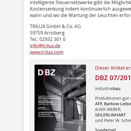
intelligente Steuernetzwerke gibt die Möglich
Kostensenkung indem kontinuierlich ausgewe
wann und wo die Wartung der Leuchten erforde
TRILUX GmbH & Co. KG
59759 Arnsberg
Tel.: 02932 301 0
info@trilux.de
www.trilux.com
Dieser Artikel er
DBZ 07/20
Industrie
bau
Produktionen gut 
ATP, Barkow Leibi
AUER WEBER,
SEILERLINHART
und Peter W. Schm
Sonderteil