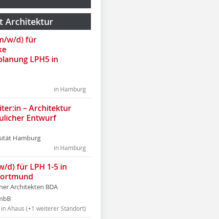
t Architektur
(m/w/d) für
ke
lanung LPH5 in
in Hamburg
ter:in – Architektur
ulicher Entwurf
sität Hamburg
in Hamburg
w/d) für LPH 1-5 in
Dortmund
tner Architekten BDA
tmbB
in Ahaus (+1 weiterer Standort)