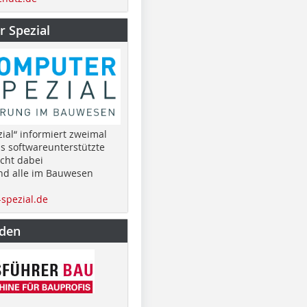
 Spezial
ial“ informiert zweimal
as softwareunterstützte
cht dabei
nd alle im Bauwesen
spezial.de
nden