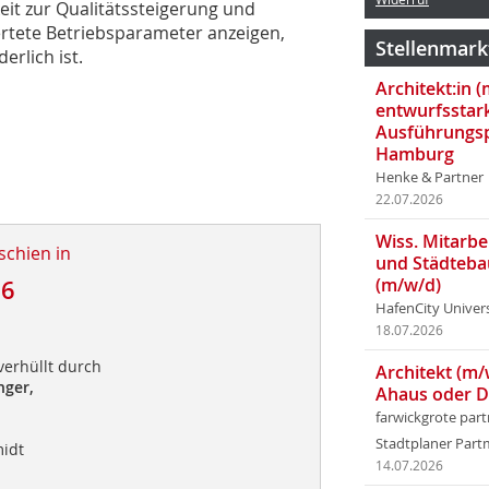
keit zur Qualitätssteigerung und
rtete Betriebsparameter anzeigen,
Stellenmark
rlich ist.
Architekt:in 
entwurfsstar
Ausführungsp
Hamburg
Henke & Partner
22.07.2026
Wiss. Mitarbei
schien in
und Städteba
(m/w/d)
16
HafenCity Univer
18.07.2026
verhüllt durch
Architekt (m/
nger,
Ahaus oder 
farwickgrote par
Stadtplaner Par
idt
14.07.2026