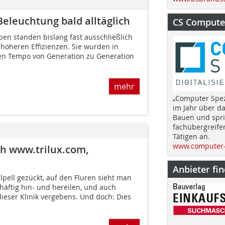
eleuchtung bald alltäglich
CS Computer
ben standen bislang fast ausschließlich
 höheren Effizienzen. Sie wurden in
en Tempo von Generation zu Generation
mehr
„Computer Spez
im Jahr über d
Bauen und spri
fachübergreife
Tätigen an.
www.computer-
ah www.trilux.com,
Anbieter fi
lpell gezückt, auf den Fluren sieht man
häftig hin- und hereilen, und auch
ieser Klinik vergebens. Und doch: Dies