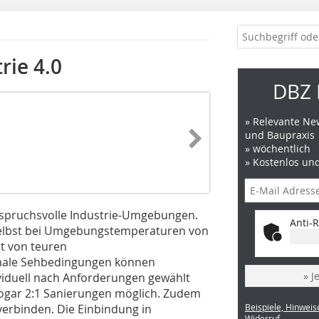
rie 4.0
DBZ 
» Relevante New
und Baupraxis
» wöchentlich
» Kostenlos un
anspruchsvolle Industrie-Umgebungen.
Anti-R
selbst bei Umgebungstemperaturen von
ht von teuren
male Sehbedingungen können
» J
viduell nach Anforderungen gewählt
sogar 2:1 Sanierungen möglich. Zudem
verbinden. Die Einbindung in
Beispiele, Hinweis
Widerruf