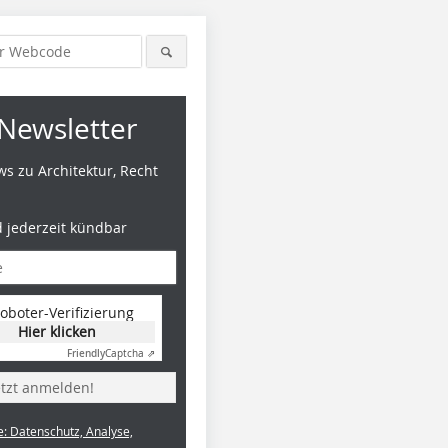
Newsletter
s zu Architektur, Recht
d jederzeit kündbar
oboter-Verifizierung
Hier klicken
Friendly
Captcha ⇗
etzt anmelden!
e: Datenschutz, Analyse,