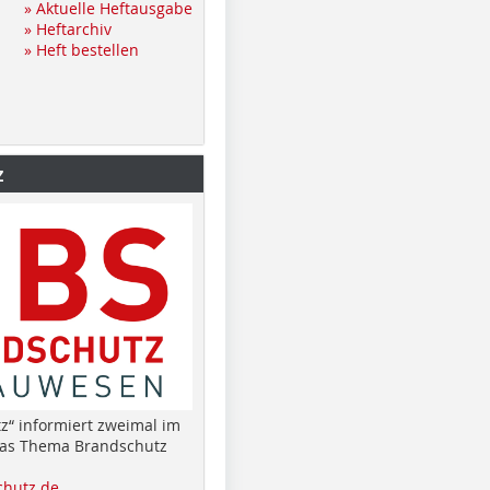
» Aktuelle Heftausgabe
» Heftarchiv
» Heft bestellen
z
z“ informiert zweimal im
das Thema Brandschutz
hutz.de