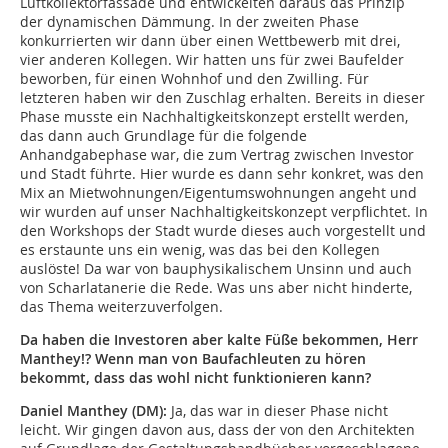
Luftkollektorfassade und entwickelten daraus das Prinzip
der dynamischen Dämmung. In der zweiten Phase
konkurrierten wir dann über einen Wettbewerb mit drei,
vier anderen Kollegen. Wir hatten uns für zwei Baufelder
beworben, für einen Wohnhof und den Zwilling. Für
letzteren haben wir den Zuschlag erhalten. Bereits in dieser
Phase musste ein Nachhaltigkeitskonzept erstellt werden,
das dann auch Grundlage für die folgende
Anhandgabephase war, die zum Vertrag zwischen Investor
und Stadt führte. Hier wurde es dann sehr konkret, was den
Mix an Mietwohnungen/Eigentumswohnungen angeht und
wir wurden auf unser Nachhaltigkeitskonzept verpflichtet. In
den Workshops der Stadt wurde dieses auch vorgestellt und
es erstaunte uns ein wenig, was das bei den Kollegen
auslöste! Da war von bauphysikalischem Unsinn und auch
von Scharlatanerie die Rede. Was uns aber nicht hinderte,
das Thema weiterzuverfolgen.
Da haben die Investoren aber kalte Füße bekommen, Herr
Manthey!? Wenn man von Baufachleuten zu hören
bekommt, dass das wohl nicht funktionieren kann?
Daniel Manthey (DM):
Ja, das war in dieser Phase nicht
leicht. Wir gingen davon aus, dass der von den Architekten