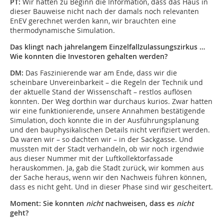
PT:
Wir hatten zu Beginn die Information, dass das Haus in
dieser Bauweise nicht nach der damals noch relevanten
EnEV gerechnet werden kann, wir brauchten eine
thermodynamische Simulation.
Das klingt nach jahrelangem Einzelfallzulassungszirkus …
Wie konnten die Investoren gehalten werden?
DM:
Das Faszinierende war am Ende, dass wir die
scheinbare Unvereinbarkeit – die Regeln der Technik und
der aktuelle Stand der Wissenschaft – restlos auflösen
konnten. Der Weg dorthin war durchaus kurios. Zwar hatten
wir eine funktionierende, unsere Annahmen bestätigende
Simula­tion, doch konnte die in der Ausführungsplanung
und den bauphysikalischen Details nicht verifiziert werden.
Da waren wir – so dachten wir – in der Sackgasse. Und
mussten mit der Stadt verhandeln, ob wir noch irgendwie
aus dieser Nummer mit der Luftkollektorfassade
herauskommen. Ja, gab die Stadt zurück, wir kommen aus
der Sache heraus, wenn wir den Nachweis führen können,
dass es nicht geht. Und in dieser Phase sind wir gescheitert.
Moment: Sie konnten
nicht
nachweisen, dass es
nicht
geht?