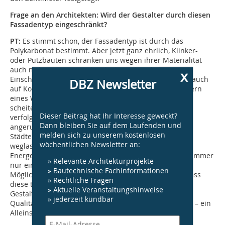
Frage an den Architekten: Wird der Gestalter durch diesen
Fassadentyp eingeschränkt?
PT:
Es stimmt schon, der Fassadentyp ist durch das
Polykarbonat bestimmt. Aber jetzt ganz ehrlich, Klinker-
oder Putzbauten schränken uns wegen ihrer Materialität
auch nicht ein?! Nein, ich sehe hier eher das
x
Einschränkende in der geringen Offenheit für Neues, auch
DBZ Newsletter
auf Kollegenseite. Da hört man schon mal von Auslobern
eines Wettbewerbs, in dem wir erst ganz am Ende
scheiterten: Herr Teicher, Ihre Kybernetik ist alt, sie
Dieser Beitrag hat Ihr Interesse geweckt?
verfolgen ein altes Konzept. Der Bauherr hat später
Dann bleiben Sie auf dem Laufenden und
angerufen und gesagt, dass die Grundrisse und der
melden sich zu unserem kostenlosen
Städtebau toll seien, aber die Kybernetik sollten wir
wöchentlichen Newsletter an:
weglassen. Wir haben diese sehr einfache Lösung des
Energetischen nie als Dogma angesehen. Wir wollten immer
» Relevante Architekturprojekte
nur eine Alternative im gesamten Spektrum von
» Bautechnische Fachinformationen
Möglichkeiten aufzeigen, die es im Bauen gibt. Und dass
» Rechtliche Fragen
diese thermodynamische Fassade auch
» Aktuelle Veranstaltungshinweise
Gestaltungsspielräume öffnet, dass architektonische
» jederzeit kündbar
Qualitäten entstehen können, dass man damit – noch! – ein
Alleinstellungsmerkmal hat usw.