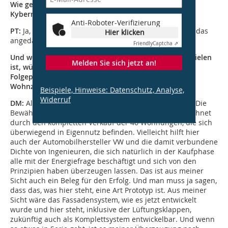
Wie geht es von hier aus weiter? Denken Sie das
Kybernetische architektonisch weiter?
Anti-Roboter-Verifizierung
PT:
Ja, natürlich. Es gibt verschiedene Projekte, wo wir das
Hier klicken
angedacht haben und weitermachen werden.
Friendly
Captcha ⇗
Und wenn die Kybernetik nun eine Möglichkeit von vielen
Melden Sie sich jetzt an!
ist, würden Sie, lieber Herr Manthey, dieses Thema in
Folgeprojekten noch einmal umsetzen? Ist der
Wohnzwilling für Ihr Unternehmen eine Referenz?
Beispiele, Hinweise: Datenschutz, Analyse,
Widerruf
DM:
Also das Haus ist definitiv eine positive Referenz. Die
Bewährungsprobe der Idee ist doch schon gekennzeichnet
durch den kompletten Verkauf der 46 Wohnungen, die sich
überwiegend in Eigennutz befinden. Vielleicht hilft hier
auch der Automobilhersteller VW und die damit verbundene
Dichte von Ingenieuren, die sich natürlich in der Kaufphase
alle mit der Energiefrage beschäftigt und sich von den
Prinzipien haben überzeugen lassen. Das ist aus meiner
Sicht auch ein Beleg für den Erfolg. Und man muss ja sagen,
dass das, was hier steht, eine Art Prototyp ist. Aus meiner
Sicht wäre das Fassadensystem, wie es jetzt entwickelt
wurde und hier steht, inklusive der Lüftungsklappen,
zukünftig auch als Komplettsystem entwickelbar. Und wenn