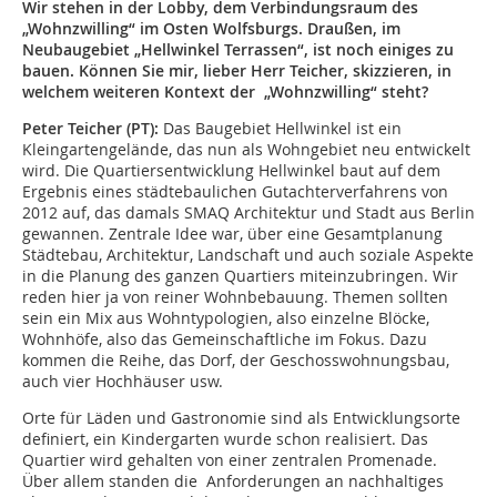
Wir stehen in der Lobby, dem Verbindungsraum des
„Wohnzwilling“ im Osten Wolfsburgs. Draußen, im
Neubaugebiet „Hellwinkel Terrassen“, ist noch einiges zu
bauen. Können Sie mir, lieber Herr Teicher, skizzieren, in
welchem weiteren Kontext der „Wohnzwilling“ steht?
Peter Teicher (PT):
Das Baugebiet Hellwinkel ist ein
Kleingartengelände, das nun als Wohngebiet neu entwickelt
wird. Die Quartiersentwicklung Hellwinkel baut auf dem
Ergebnis eines städtebaulichen Gutachterverfahrens von
2012 auf, das damals SMAQ Architektur und Stadt aus Berlin
gewannen. Zentrale Idee war, über eine Gesamtplanung
Städtebau, Architektur, Landschaft und auch soziale Aspekte
in die Planung des ganzen Quartiers miteinzubringen. Wir
reden hier ja von reiner Wohnbebauung. Themen sollten
sein ein Mix aus Wohntypologien, also einzelne Blöcke,
Wohnhöfe, also das Gemeinschaftliche im Fokus. Dazu
kommen die Reihe, das Dorf, der Geschosswohnungsbau,
auch vier Hochhäuser usw.
Orte für Läden und Gastronomie sind als Entwicklungsorte
definiert, ein Kindergarten wurde schon realisiert. Das
Quartier wird gehalten von einer zentralen Promenade.
Über allem standen die Anforderungen an nachhaltiges