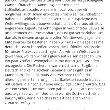
auf Grundlage der Gestaltungshandbücher vorgeschlagene
Wandaufbau ohne Dämmung, aber mit einer
Luftkollektorfassade, ein sehr innovatives, aber ein
mögliches, auch schon erprobtes Prinzip sei. Grundsätzlich
haben die Geldgeber, die ich vertrete, die Typologie des
Wohnzwillings auch bauwirtschaftlich als überaus attraktiv
angesehen. Eigentumswohnungen in verdichteter Bauweise
und dennoch viel Privatsphäre, das ist gut vermarktbar. Um
damals in diesem anspruchsvollen Wettbewerb gegen die
Mitbewerber zu bestehen, haben wir uns – ich sage das mal
deutlich – dazu hinreißen lassen, die Luftkollektorfassade
für unser Projekt vorzuschlagen. Als wir den Wettbewerb
gewannen, wollten wir uns gleich auf Reisen begeben, um
ein paar größere Wohngebäude mit derartigen Fassaden
anzugucken. Die Recherche war ernüchternd: Es gibt in
Deutschland keine solchen Gebäude! Eines gibt es in
Mannheim, das Punkthaus von Professor Pfeifer, das
allerdings eine Sanierung mit Luftkollektorfassade ist, auch
mit Details, die noch auf eine endgültige Lösung warten. Das
war ein Schock. Die Investoren gaben Signale, aus der Sache
aussteigen zu wollen. Und dann war die Suche nach einem
Bauphysiker, der ein solches Projekt begleiten kann,
zunächst erfolglos.