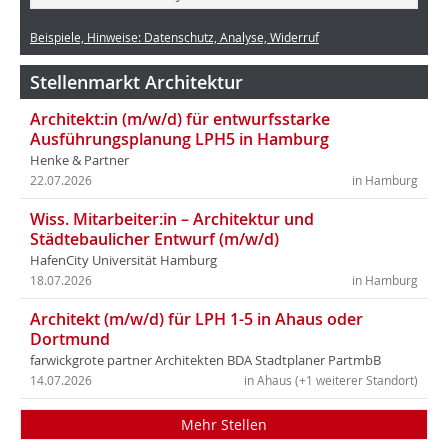
Beispiele, Hinweise: Datenschutz, Analyse, Widerruf
Stellenmarkt Architektur
Architekt:in (m/w/d) für entwurfsstarke
Ausführungsplanung LPH5 in Hamburg
Henke & Partner
22.07.2026
in Hamburg
Wiss. Mitarbeiter:in – Architektur und
Städtebaulicher Entwurf (m/w/d)
HafenCity Universität Hamburg
18.07.2026
in Hamburg
Architekt (m/w/d) für LPH 1-5 in Ahaus oder
Dortmund
farwickgrote partner Architekten BDA Stadtplaner PartmbB
14.07.2026
in Ahaus (+1 weiterer Standort)
Mehr Stellen