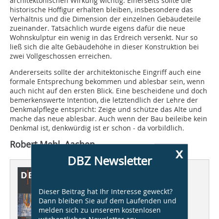
architektonischen Wirkung wichtig: Einerseits sollte die
historische Hoffigur erhalten bleiben, insbesondere das
Verhältnis und die Dimension der einzelnen Gebäudeteile
zueinander. Tatsächlich wurde eigens dafür die neue
Wohnskulptur ein wenig in das Erdreich versenkt. Nur so
ließ sich die alte Gebäudehöhe in dieser Konstruktion bei
zwei Vollgeschossen erreichen.
Andererseits sollte der architektonische Eingriff auch eine
formale Entsprechung bekommen und ablesbar sein, wenn
auch nicht auf den ersten Blick. Eine bescheidene und doch
bemerkenswerte Intention, die letztendlich der Lehre der
Denkmalpflege entspricht: Zeige und schütze das Alte und
mache das neue ablesbar. Auch wenn der Bau beileibe kein
Denkmal ist, denkwürdig ist er schon - da vorbildlich.
Robert Mehl, Aachen
x
DBZ Newsletter
Dieser Artikel erschien in
DBZ 02/2011
Dieser Beitrag hat Ihr Interesse geweckt?
Dann bleiben Sie auf dem Laufenden und
Sanierung & Umnutzung
melden sich zu unserem kostenlosen
Ergänzen, reparieren, neu
wöchentlichen Newsletter an: