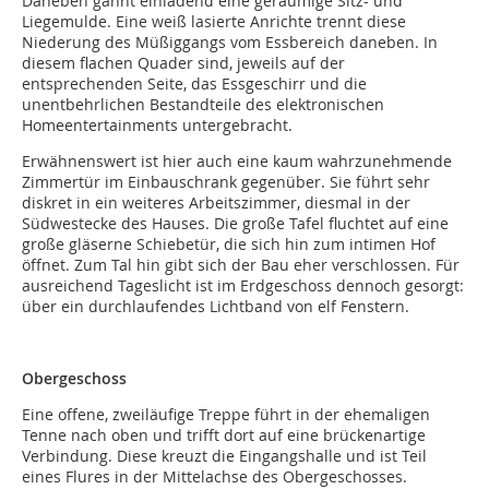
Daneben gähnt einladend eine geräumige Sitz- und
Liegemulde. Eine weiß lasierte Anrichte trennt diese
Niederung des Müßiggangs vom Essbereich daneben. In
diesem flachen Quader sind, jeweils auf der
entsprechenden Seite, das Essgeschirr und die
unentbehrlichen Bestandteile des elektronischen
Homeentertainments untergebracht.
Erwähnenswert ist hier auch eine kaum wahrzunehmende
Zimmertür im Einbauschrank gegenüber. Sie führt sehr
diskret in ein weiteres Arbeitszimmer, diesmal in der
Südwestecke des Hauses. Die große Tafel fluchtet auf eine
große gläserne Schiebetür, die sich hin zum intimen Hof
öffnet. Zum Tal hin gibt sich der Bau eher verschlossen. Für
ausreichend Tageslicht ist im Erdgeschoss dennoch gesorgt:
über ein durchlaufendes Lichtband von elf Fenstern.
Obergeschoss
Eine offene, zweiläufige Treppe führt in der ehemaligen
Tenne nach oben und trifft dort auf eine brückenartige
Verbindung. Diese kreuzt die Eingangshalle und ist Teil
eines Flures in der Mittelachse des Obergeschosses.