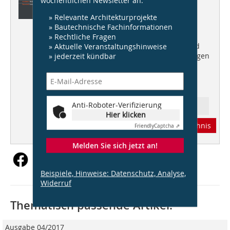
interpretieren
» Relevante Architekturprojekte
» Bautechnische Fachinformationen
Aktuell:
Metropol Parasol
» Rechtliche Fragen
» Aktuelle Veranstaltungshinweise
Architektur:
Modernisierung und
» jederzeit kündbar
Erweiterung der Stadthalle Balingen
Bautechnik:
Innendämmung –
diffusionsoffen und kapillaraktiv
Anti-Roboter-Verifizierung
Ressort: Architektur
Hier klicken
Abonnement
Inhaltsverzeichnis
Friendly
Captcha ⇗
Melden Sie sich jetzt an!
Beispiele, Hinweise: Datenschutz, Analyse,
Widerruf
Thematisch passende Artikel:
Ausgabe 04/2017