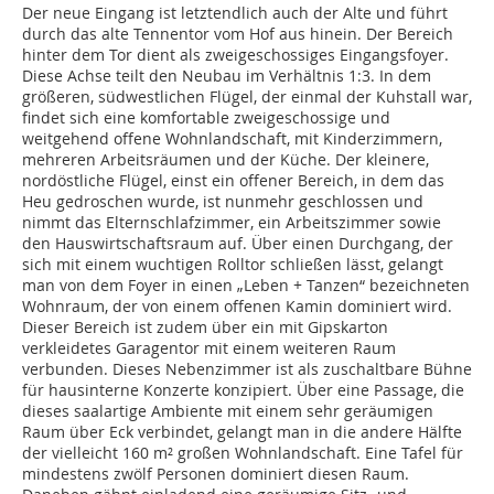
Der neue Eingang ist letztendlich auch der Alte und führt
durch das alte Tennentor vom Hof aus hinein. Der Bereich
hinter dem Tor dient als zweigeschossiges Eingangsfoyer.
Diese Achse teilt den Neubau im Verhältnis 1:3. In dem
größeren, südwestlichen Flügel, der einmal der Kuhstall war,
findet sich eine komfortable zweigeschossige und
weitgehend offene Wohnlandschaft, mit Kinderzimmern,
mehreren Arbeitsräumen und der Küche. Der kleinere,
nordöstliche Flügel, einst ein offener Bereich, in dem das
Heu gedroschen wurde, ist nunmehr geschlossen und
nimmt das Elternschlafzimmer, ein Arbeitszimmer sowie
den Hauswirtschaftsraum auf. Über einen Durchgang, der
sich mit einem wuchtigen Rolltor schließen lässt, gelangt
man von dem Foyer in einen „Leben + Tanzen“ bezeichneten
Wohnraum, der von einem offenen Kamin dominiert wird.
Dieser Bereich ist zudem über ein mit Gipskarton
verkleidetes Garagentor mit einem weiteren Raum
verbunden. Dieses Nebenzimmer ist als zuschaltbare Bühne
für hausinterne Konzerte konzipiert. Über eine Passage, die
dieses saalartige Ambiente mit einem sehr geräumigen
Raum über Eck verbindet, gelangt man in die andere Hälfte
der vielleicht 160 m² großen Wohnlandschaft. Eine Tafel für
mindestens zwölf Personen dominiert diesen Raum.