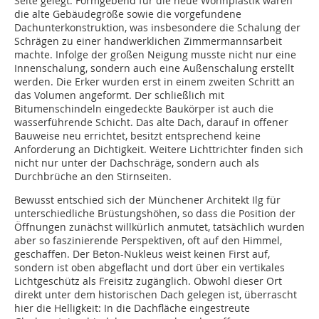
Seite gelegt. Formgebend für die neue Wohnplastik waren
die alte Gebäudegröße sowie die vorgefundene
Dachunterkonstruktion, was insbesondere die Schalung der
Schrägen zu einer handwerklichen Zimmermannsarbeit
machte. Infolge der großen Neigung musste nicht nur eine
Innenschalung, sondern auch eine Außenschalung erstellt
werden. Die Erker wurden erst in einem zweiten Schritt an
das Volumen angeformt. Der schließlich mit
Bitumenschindeln eingedeckte Baukörper ist auch die
wasserführende Schicht. Das alte Dach, darauf in offener
Bauweise neu errichtet, besitzt entsprechend keine
Anforderung an Dichtigkeit. Weitere Lichttrichter finden sich
nicht nur unter der Dachschräge, sondern auch als
Durchbrüche an den Stirnseiten.
Bewusst entschied sich der Münchener Architekt Ilg für
unterschiedliche Brüstungshöhen, so dass die Position der
Öffnungen zunächst willkürlich anmutet, tatsächlich wurden
aber so faszinierende Perspektiven, oft auf den Himmel,
geschaffen. Der Beton-Nukleus weist keinen First auf,
sondern ist oben abgeflacht und dort über ein vertikales
Lichtgeschütz als Freisitz zugänglich. Obwohl dieser Ort
direkt unter dem historischen Dach gelegen ist, überrascht
hier die Helligkeit: In die Dachfläche eingestreute