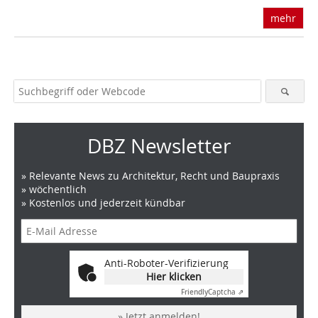
mehr
DBZ Newsletter
» Relevante News zu Architektur, Recht und Baupraxis
» wöchentlich
» Kostenlos und jederzeit kündbar
Anti-Roboter-Verifizierung
Hier klicken
Friendly
Captcha ⇗
» Jetzt anmelden!