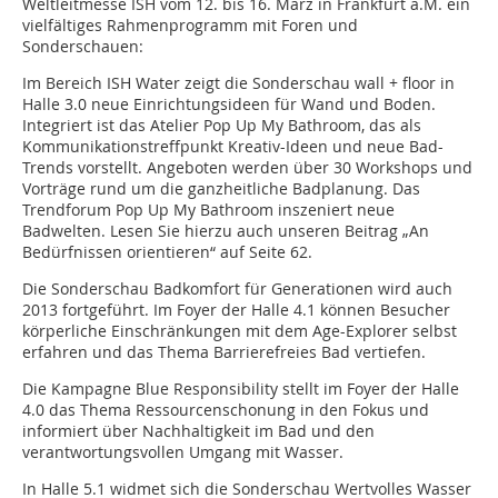
Weltleitmesse ISH vom 12. bis 16. März in Frankfurt a.M. ein
vielfältiges Rahmenprogramm mit Foren und
Sonderschauen:
Im Bereich ISH Water zeigt die Sonderschau wall + floor in
Halle 3.0 neue Einrichtungsideen für Wand und Boden.
Integriert ist das Atelier Pop Up My Bathroom, das als
Kommunikationstreffpunkt Kreativ-Ideen und neue Bad-
Trends vorstellt. Angeboten werden über 30 Workshops und
Vorträge rund um die ganzheitliche Badplanung. Das
Trendforum Pop Up My Bathroom inszeniert neue
Badwelten. Lesen Sie hierzu auch unseren Beitrag „An
Bedürfnissen orientieren“ auf Seite 62.
Die Sonderschau Badkomfort für Generationen wird auch
2013 fortgeführt. Im Foyer der Halle 4.1 können Besucher
körperliche Einschränkungen mit dem Age-Explorer selbst
erfahren und das Thema Barrierefreies Bad vertiefen.
Die Kampagne Blue Responsibility stellt im Foyer der Halle
4.0 das Thema Ressourcenschonung in den Fokus und
informiert über Nachhaltigkeit im Bad und den
verantwortungsvollen Umgang mit Wasser.
In Halle 5.1 widmet sich die Sonderschau Wertvolles Wasser