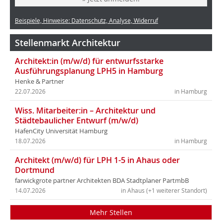
Beispiele, Hinweise: Datenschutz, Analyse, Widerruf
Stellenmarkt Architektur
Architekt:in (m/w/d) für entwurfsstarke
Ausführungsplanung LPH5 in Hamburg
Henke & Partner
22.07.2026
in Hamburg
Wiss. Mitarbeiter:in – Architektur und
Städtebaulicher Entwurf (m/w/d)
HafenCity Universität Hamburg
18.07.2026
in Hamburg
Architekt (m/w/d) für LPH 1-5 in Ahaus oder
Dortmund
farwickgrote partner Architekten BDA Stadtplaner PartmbB
14.07.2026
in Ahaus (+1 weiterer Standort)
Mehr Stellen