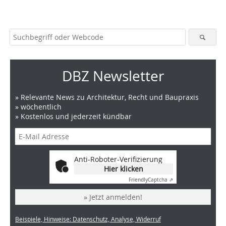
DBZ Newsletter
» Relevante News zu Architektur, Recht und Baupraxis
» wöchentlich
» Kostenlos und jederzeit kündbar
Anti-Roboter-Verifizierung
Hier klicken
Friendly
Captcha ⇗
» Jetzt anmelden!
Beispiele, Hinweise: Datenschutz, Analyse, Widerruf