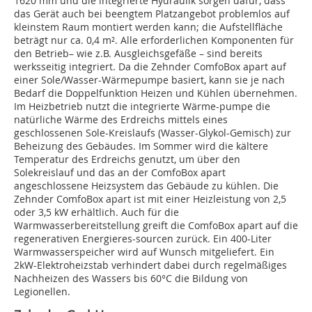
1620 mm und die integrierte Hydraulik sorgen dafür, dass
das Gerät auch bei beengtem Platzangebot problemlos auf
kleinstem Raum montiert werden kann; die Aufstellfläche
beträgt nur ca. 0,4 m². Alle erforderlichen Komponenten für
den Betrieb– wie z.B. Ausgleichsgefäße – sind bereits
werksseitig integriert. Da die Zehnder ComfoBox apart auf
einer Sole/Wasser-Wärmepumpe basiert, kann sie je nach
Bedarf die Doppelfunktion Heizen und Kühlen übernehmen.
Im Heizbetrieb nutzt die integrierte Wärme-pumpe die
natürliche Wärme des Erdreichs mittels eines
geschlossenen Sole-Kreislaufs (Wasser-Glykol-Gemisch) zur
Beheizung des Gebäudes. Im Sommer wird die kältere
Temperatur des Erdreichs genutzt, um über den
Solekreislauf und das an der ComfoBox apart
angeschlossene Heizsystem das Gebäude zu kühlen. Die
Zehnder ComfoBox apart ist mit einer Heizleistung von 2,5
oder 3,5 kW erhältlich. Auch für die
Warmwasserbereitstellung greift die ComfoBox apart auf die
regenerativen Energieres-sourcen zurück. Ein 400-Liter
Warmwasserspeicher wird auf Wunsch mitgeliefert. Ein
2kW-Elektroheizstab verhindert dabei durch regelmäßiges
Nachheizen des Wassers bis 60°C die Bildung von
Legionellen.