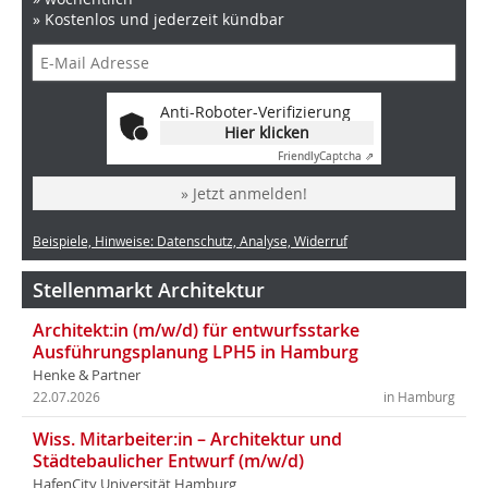
» Kostenlos und jederzeit kündbar
Anti-Roboter-Verifizierung
Hier klicken
Friendly
Captcha ⇗
» Jetzt anmelden!
Beispiele, Hinweise: Datenschutz, Analyse, Widerruf
Stellenmarkt Architektur
Architekt:in (m/w/d) für entwurfsstarke
Ausführungsplanung LPH5 in Hamburg
Henke & Partner
22.07.2026
in Hamburg
Wiss. Mitarbeiter:in – Architektur und
Städtebaulicher Entwurf (m/w/d)
HafenCity Universität Hamburg