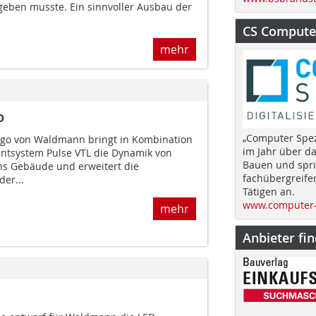
eben musste. Ein sinnvoller Ausbau der
CS Computer
mehr
o
„Computer Spez
igo von Waldmann bringt in Kombination
im Jahr über d
tsystem Pulse VTL die Dynamik von
Bauen und spri
ins Gebäude und erweitert die
fachübergreife
er...
Tätigen an.
www.computer-
mehr
Anbieter fi