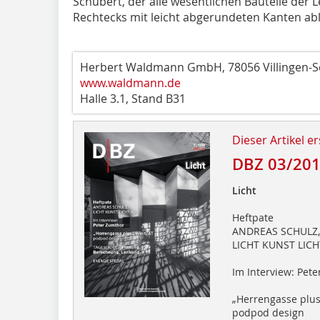
Schubert, der alle wesentlichen Bauteile der
Rechtecks mit leicht abgerundeten Kanten abl
Herbert Waldmann GmbH, 78056 Villingen-
www.waldmann.de
Halle 3.1, Stand B31
Dieser Artikel er
DBZ 03/20
Licht
Heftpate
ANDREAS SCHULZ,
LICHT KUNST LICH
Im Interview: Pet
„Herrengasse plus
podpod design