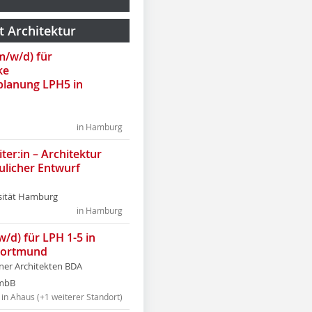
t Architektur
(m/w/d) für
ke
lanung LPH5 in
in Hamburg
ter:in – Architektur
ulicher Entwurf
sität Hamburg
in Hamburg
w/d) für LPH 1-5 in
Dortmund
tner Architekten BDA
tmbB
in Ahaus (+1 weiterer Standort)