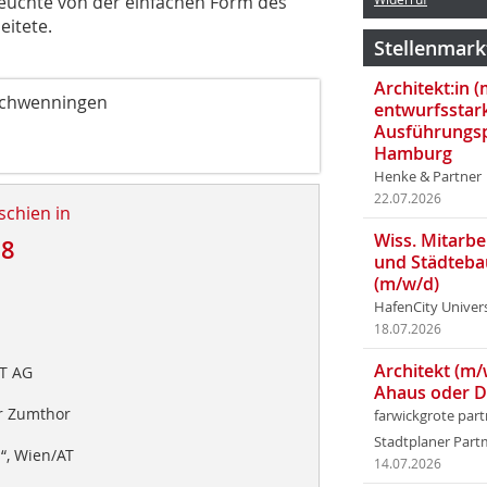
 Leuchte von der einfachen Form des
eitete.
Stellenmark
Architekt:in 
Schwenningen
entwurfsstar
Ausführungsp
Hamburg
Henke & Partner
22.07.2026
schien in
Wiss. Mitarbei
18
und Städteba
(m/w/d)
HafenCity Univer
18.07.2026
Architekt (m/
T AG
Ahaus oder 
er Zumthor
farwickgrote par
Stadtplaner Par
“, Wien/AT
14.07.2026