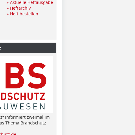
» Aktuelle Heftausgabe
» Heftarchiv
» Heft bestellen
z
z“ informiert zweimal im
das Thema Brandschutz
hutz.de