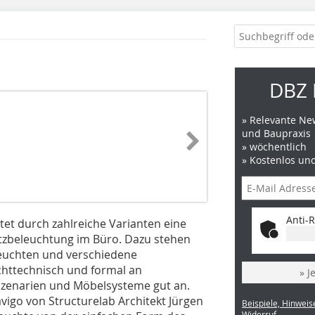
DBZ 
» Relevante New
und Baupraxis
» wöchentlich
» Kostenlos un
Anti-R
et durch zahlreiche Varianten eine
atzbeleuchtung im Büro. Dazu stehen
euchten und verschiedene
ichttechnisch und formal an
» J
szenarien und Möbelsysteme gut an.
vigo von Structurelab Architekt Jürgen
Beispiele, Hinweis
Widerruf