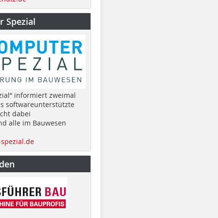
 Spezial
ial“ informiert zweimal
as softwareunterstützte
cht dabei
nd alle im Bauwesen
spezial.de
nden