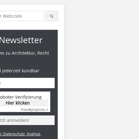
Newsletter
s zu Architektur, Recht
d jederzeit kündbar
oboter-Verifizierung
Hier klicken
Friendly
Captcha ⇗
etzt anmelden!
e: Datenschutz, Analyse,