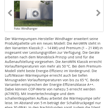
Foto: Windhanger
Der Wärmepumpen-Hersteller Windhager erweitert seine
Produktpallette um ein neues Modell: Die AeroWIN steht in
den Varianten Klassik (1 – 14 kW) und Premium (1 – 21 kW) in
insgesamt vier Leistungsgrößen zur Verfügung. Die Geräte
arbeiten nach dem Monoblock-Prinzip und sind für die
Außenaufstellung vorgesehen. Die AeroWIN Klassik erreicht
Vorlauftemperaturen von mehr als 50 °C. Bei dem Premium-
Modell steht beste Energie-Effizienz im Vordergrund. Die
Luft/Wasser-Wärmepumpe erreicht auch bei tiefen
Minusgraden Vorlauftemperaturen von bis zu 65 °C. Beide
Varianten entsprechen der Energie-Effizienzklasse A++.
Dabei können COP-Werte von nahezu 5 erreicht werden
(A7/W35). Mit Invertertechnologie und dem
schallentkoppelten Aufbau arbeitet die Wärmepumpe sehr
leise. Im Abstand von 5 m beträgt der Schalldruckpegel nur
etwa 30 dB(A). In den Nachtstunden sorgt zudem die Silent