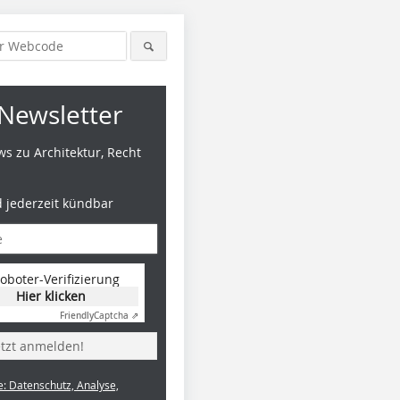
Newsletter
s zu Architektur, Recht
d jederzeit kündbar
oboter-Verifizierung
Hier klicken
Friendly
Captcha ⇗
etzt anmelden!
e: Datenschutz, Analyse,