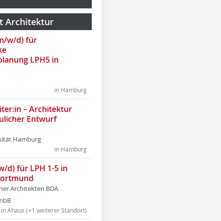
t Architektur
(m/w/d) für
ke
lanung LPH5 in
in Hamburg
ter:in – Architektur
ulicher Entwurf
sität Hamburg
in Hamburg
w/d) für LPH 1-5 in
Dortmund
tner Architekten BDA
tmbB
in Ahaus (+1 weiterer Standort)