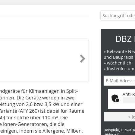
DBZ 
» Relevante New
und Baupraxis
» wöchentlich
» Kostenlos un
dgeräte für Klimaanlagen in Split-
Anti-R
önnen. Die Geräte werden in zwei
istung von 2,6 bzw. 3,5 kW und einer
 Variante (ATY 260) ist dabei für Räume
» J
0) für solche über 110 m³. Die
e Ionen-Generatoren, die die
einigen, indem sie Allergene, Milben,
Beispiele, Hinweis
Widerruf