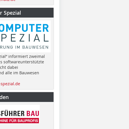
 Spezial
ial“ informiert zweimal
as softwareunterstützte
cht dabei
nd alle im Bauwesen
spezial.de
nden