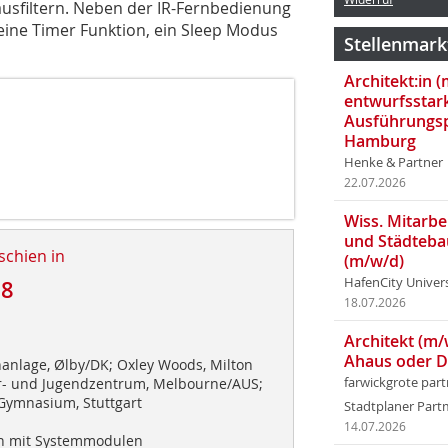
sfiltern. Neben der IR-Fernbedienung
ine Timer Funktion, ein Sleep Modus
Stellenmark
Architekt:in 
entwurfsstar
Ausführungsp
Hamburg
Henke & Partner
22.07.2026
Wiss. Mitarbei
und Städteba
schien in
(m/w/d)
HafenCity Univer
08
18.07.2026
Architekt (m/
Ahaus oder 
nlage, Ølby/DK; Oxley Woods, Milton
r- und Jugendzentrum, Melbourne/AUS;
farwickgrote par
Gymnasium, Stuttgart
Stadtplaner Par
14.07.2026
 mit Systemmodulen