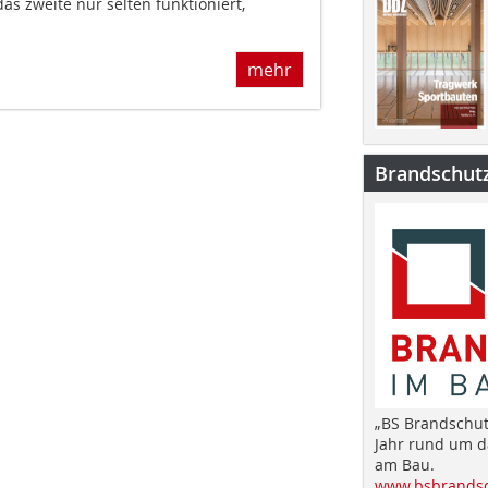
as zweite nur selten funktioniert,
mehr
Brandschut
„BS Brandschut
Jahr rund um 
am Bau.
www.bsbrandsc