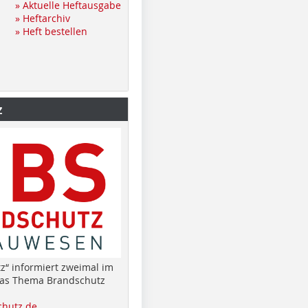
» Aktuelle Heftausgabe
» Heftarchiv
» Heft bestellen
z
z“ informiert zweimal im
das Thema Brandschutz
hutz.de