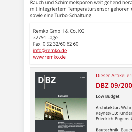
Rauch und Schimmelsporen weit gehend herau
mit integriertem Temperatursensor gehören e
sowie eine Turbo-Schaltung.
Remko GmbH & Co. KG
32791 Lage
Fax: 0 52 32/60 62 60
info@remko.de
www.remko.de
Dieser Artikel er
DBZ 09/20
Low Budget
Architektur:
Wohna
Keynes/GB; Kinde
Friedrich-Eugens-
Bautechnik:
Bauen