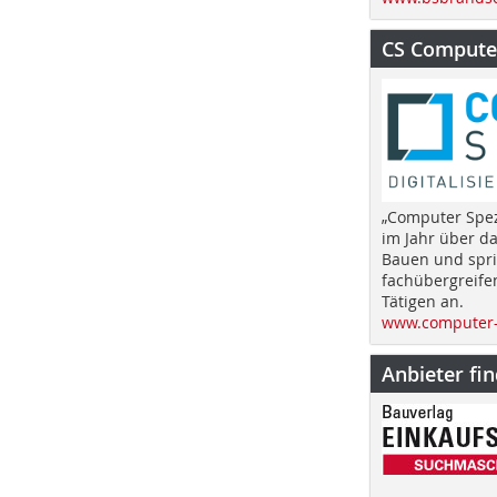
CS Computer
„Computer Spez
im Jahr über d
Bauen und spri
fachübergreife
Tätigen an.
www.computer-
Anbieter fi