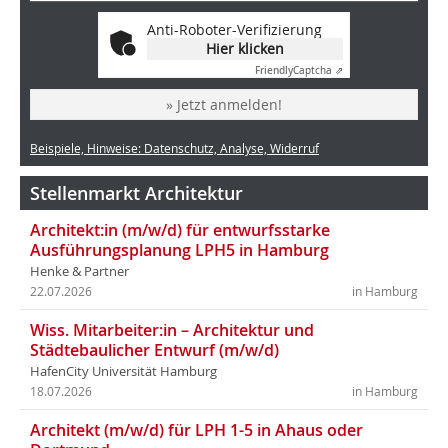
Anti-Roboter-Verifizierung
Hier klicken
Friendly
Captcha ⇗
» Jetzt anmelden!
Beispiele, Hinweise: Datenschutz, Analyse, Widerruf
Stellenmarkt Architektur
Architekt:in (m/w/d) für entwurfsstarke
Ausführungsplanung LPH5 in Hamburg
Henke & Partner
22.07.2026
in Hamburg
Wiss. Mitarbeiter:in – Architektur und
Städtebaulicher Entwurf (m/w/d)
HafenCity Universität Hamburg
18.07.2026
in Hamburg
Architekt (m/w/d) für LPH 1-5 in Ahaus oder