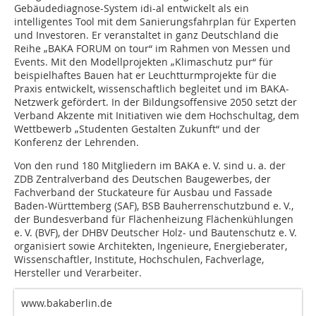
Gebäudediagnose-System idi-al entwickelt als ein
intelligentes Tool mit dem Sanierungsfahrplan für Experten
und Investoren. Er veranstaltet in ganz Deutschland die
Reihe „BAKA FORUM on tour“ im Rahmen von Messen und
Events. Mit den Modellprojekten „Klimaschutz pur“ für
beispielhaftes Bauen hat er Leuchtturmprojekte für die
Praxis entwickelt, wissenschaftlich begleitet und im BAKA-
Netzwerk gefördert. In der Bildungsoffensive 2050 setzt der
Verband Akzente mit Initiativen wie dem Hochschultag, dem
Wettbewerb „Studenten Gestalten Zukunft“ und der
Konferenz der Lehrenden.
Von den rund 180 Mitgliedern im BAKA e. V. sind u. a. der
ZDB Zentralverband des Deutschen Baugewerbes, der
Fachverband der Stuckateure für Ausbau und Fassade
Baden-Württemberg (SAF), BSB Bauherrenschutzbund e. V.,
der Bundesverband für Flächenheizung Flächenkühlungen
e. V. (BVF), der DHBV Deutscher Holz- und Bautenschutz e. V.
organisiert sowie Architekten, Ingenieure, Energieberater,
Wissenschaftler, Institute, Hochschulen, Fachverlage,
Hersteller und Verarbeiter.
www.bakaberlin.de