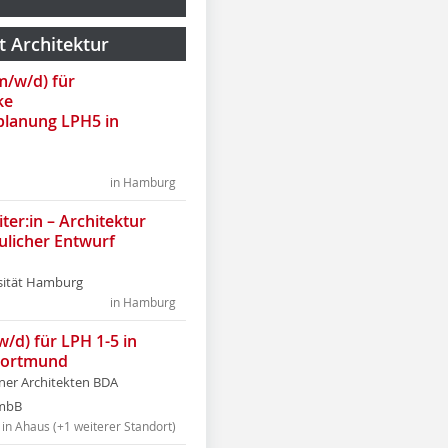
t Architektur
(m/w/d) für
ke
lanung LPH5 in
in Hamburg
ter:in – Architektur
ulicher Entwurf
sität Hamburg
in Hamburg
w/d) für LPH 1-5 in
Dortmund
tner Architekten BDA
tmbB
in Ahaus (+1 weiterer Standort)