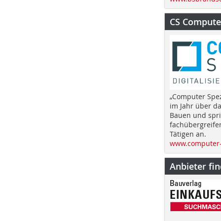
CS Computer
„Computer Spez
im Jahr über d
Bauen und spri
fachübergreife
Tätigen an.
www.computer-
Anbieter fi