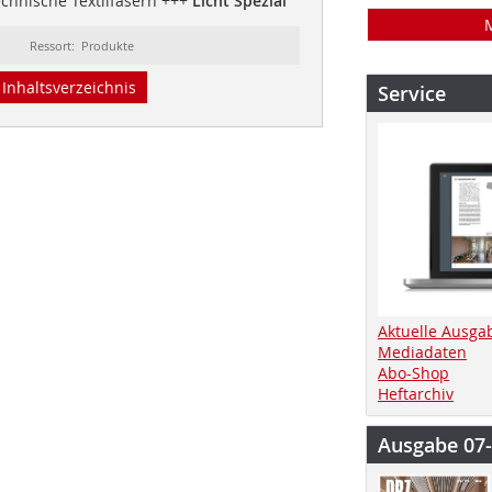
chnische Textilfasern +++
Licht Spezial
Ressort: Produkte
Inhaltsverzeichnis
Service
Aktuelle Ausga
Mediadaten
Abo-Shop
Heftarchiv
Ausgabe 07