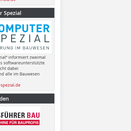
 Spezial
ial“ informiert zweimal
as softwareunterstützte
cht dabei
nd alle im Bauwesen
spezial.de
nden