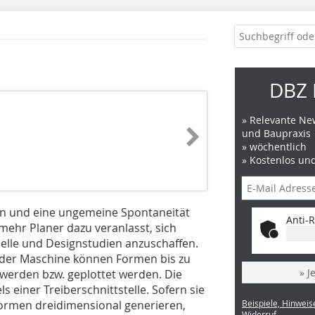
DBZ 
» Relevante New
und Baupraxis
» wöchentlich
» Kostenlos un
en und eine ungemeine Spontaneität
Anti-R
ehr Planer dazu veranlasst, sich
elle und Designstudien anzuschaffen.
it der Maschine können Formen bis zu
» J
 werden bzw. geplottet werden. Die
 einer Treiberschnittstelle. Sofern sie
eiformen dreidimensional generieren,
Beispiele, Hinweis
Widerruf