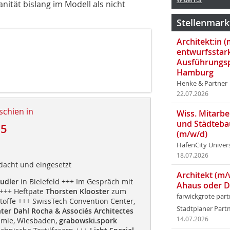
anität bislang im Modell als nicht
Stellenmark
Architekt:in 
entwurfsstar
Ausführungsp
Hamburg
Henke & Partner
22.07.2026
schien in
Wiss. Mitarbei
und Städteba
15
(m/w/d)
HafenCity Univer
18.07.2026
dacht und eingesetzt
Architekt (m/
udler
in Bielefeld +++ Im Gespräch mit
Ahaus oder 
+++ Heftpate
Thorsten Klooster
zum
farwickgrote par
offe +++ SwissTech Convention Center,
Stadtplaner Par
hter Dahl Rocha & Associés Architectes
14.07.2026
mie, Wiesbaden,
grabowski.spork