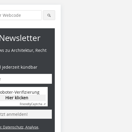
Newsletter
s zu Architektur, Recht
d jederzeit kündbar
oboter-Verifizierung
Hier klicken
Friendly
Captcha ⇗
etzt anmelden!
e: Datenschutz, Analyse,