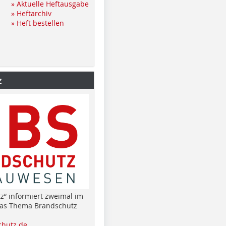
» Aktuelle Heftausgabe
» Heftarchiv
» Heft bestellen
z
z“ informiert zweimal im
das Thema Brandschutz
hutz.de