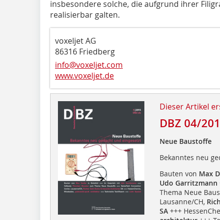
insbesondere solche, die aufgrund ihrer Filigr
realisierbar galten.
voxeljet AG
86316 Friedberg
info@voxeljet.com
www.voxeljet.de
Dieser Artikel er
DBZ 04/20
Neue Baustoffe
Bekanntes neu ge
Bauten von
Max D
Udo Garritzmann
Thema Neue Baust
Lausanne/CH,
Ric
SA
+++ HessenChe