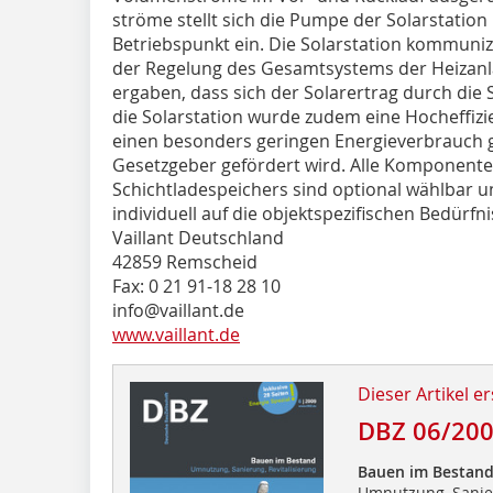
ströme stellt sich die Pumpe der Solarstation
Betriebspunkt ein. Die Solarstation kommunizi
der Regelung des Gesamtsystems der Heizanl
ergaben, dass sich der Solarertrag durch die S
die Solarstation wurde zudem eine Hocheffizi
einen besonders geringen Energieverbrauch 
Gesetzgeber gefördert wird. Alle Komponente
Schichtladespeichers sind optional wählbar
individuell auf die objektspezifischen Bedürf
Vaillant Deutschland
42859 Remscheid
Fax: 0 21 91-18 28 10
info@vaillant.de
www.vaillant.de
Dieser Artikel er
DBZ 06/20
Bauen im Bestan
Umnutzung, Sanier