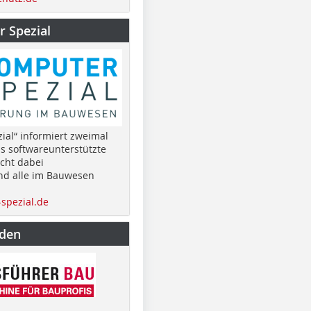
 Spezial
ial“ informiert zweimal
as softwareunterstützte
cht dabei
nd alle im Bauwesen
spezial.de
nden