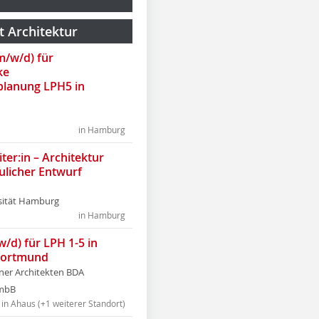
t Architektur
(m/w/d) für
ke
lanung LPH5 in
in Hamburg
ter:in – Architektur
ulicher Entwurf
sität Hamburg
in Hamburg
w/d) für LPH 1-5 in
Dortmund
tner Architekten BDA
tmbB
in Ahaus (+1 weiterer Standort)