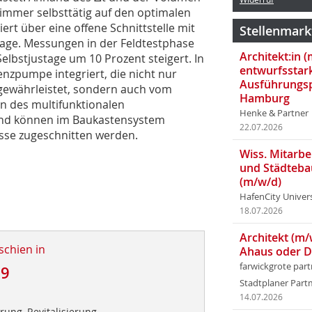
 immer selbsttätig auf den optimalen
ert über eine offene Schnittstelle mit
Stellenmark
age. Messungen in der Feldtestphase
Architekt:in 
elbstjustage um 10 Prozent steigert. In
entwurfsstar
enzpumpe integriert, die nicht nur
Ausführungsp
gewährleistet, sondern auch vom
Hamburg
n des multifunktionalen
Henke & Partner
 und können im Baukastensystem
22.07.2026
nisse zugeschnitten werden.
Wiss. Mitarbei
und Städteba
(m/w/d)
HafenCity Univer
18.07.2026
Architekt (m/
schien in
Ahaus oder 
farwickgrote par
09
Stadtplaner Par
d
14.07.2026
ung, Revitalisierung