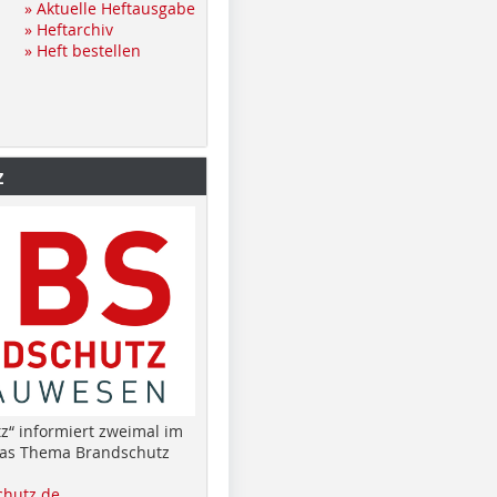
» Aktuelle Heftausgabe
» Heftarchiv
» Heft bestellen
z
z“ informiert zweimal im
das Thema Brandschutz
hutz.de