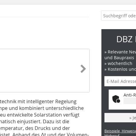
DBZ 
» Relevante New
und Baupraxis
» wöchentlich
» Kostenlos un
Anti-R
echnik mit intelligenter Re­gelung
pe und kombiniert unter­schiedliche
eu entwickelte Solarstation verfügt
» J
atisch einjustiert. Dazu ist die
Temperatur, des Drucks und der
Beispiele, Hinweis
üstet. Anhand des Δt und der Volumen­
Widerruf