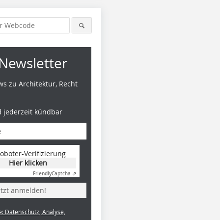
Newsletter
s zu Architektur, Recht
d jederzeit kündbar
oboter-Verifizierung
Hier klicken
Friendly
Captcha ⇗
etzt anmelden!
e: Datenschutz, Analyse,