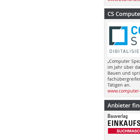
CS Computer
„Computer Spez
im Jahr über d
Bauen und spri
fachübergreife
Tätigen an.
www.computer-
Anbieter fi