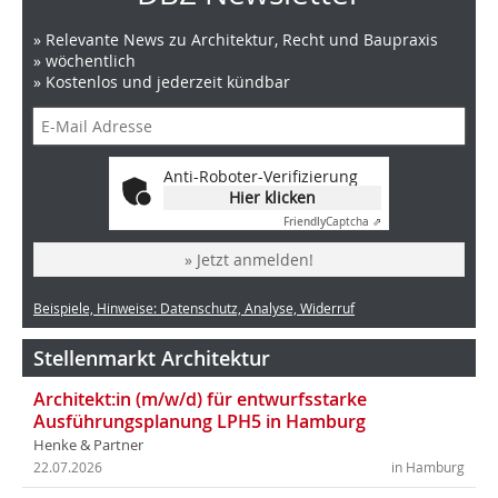
» Relevante News zu Architektur, Recht und Baupraxis
» wöchentlich
» Kostenlos und jederzeit kündbar
Anti-Roboter-Verifizierung
Hier klicken
Friendly
Captcha ⇗
» Jetzt anmelden!
Beispiele, Hinweise: Datenschutz, Analyse, Widerruf
Stellenmarkt Architektur
Architekt:in (m/w/d) für entwurfsstarke
Ausführungsplanung LPH5 in Hamburg
Henke & Partner
22.07.2026
in Hamburg