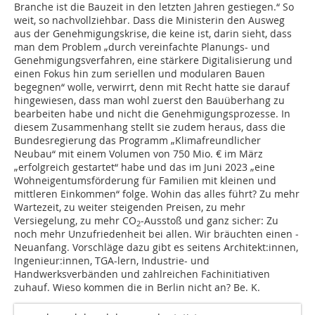
Branche ist die Bauzeit in den letzten Jahren gestiegen.“ So
weit, so nachvollziehbar. Dass die Ministerin den Ausweg
aus der Genehmigungskrise, die keine ist, darin sieht, dass
man dem Problem „durch vereinfachte Planungs- und
Genehmigungsverfahren, eine stärkere Digitalisierung und
einen Fokus hin zum seriellen und modularen Bauen
begegnen“ wolle, verwirrt, denn mit Recht hatte sie darauf
hingewiesen, dass man wohl zuerst den Bauüberhang zu
bearbeiten habe und nicht die Genehmigungsprozesse. In
diesem Zusammenhang stellt sie zudem heraus, dass die
Bundesregierung das Programm „Klimafreundlicher
Neubau“ mit einem Volumen von 750 Mio. € im März
„erfolgreich gestartet“ habe und das im Juni 2023 „eine
Wohneigentumsförderung für Familien mit kleinen und
mittleren Einkommen“ folge. Wohin das alles führt? Zu mehr
Wartezeit, zu weiter steigenden Preisen, zu mehr
Versiegelung, zu mehr CO
-Ausstoß und ganz sicher: Zu
2
noch mehr Unzufriedenheit bei allen. Wir bräuchten einen ­
Neuanfang. Vorschläge dazu gibt es seitens Architekt:innen,
Ingenieur:innen, TGA-lern, Industrie- und
Handwerksverbänden und zahlreichen Fachinitiativen
zuhauf. Wieso kommen die in Berlin nicht an? Be. K.