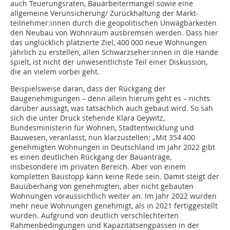
auch Teuerungsraten, Bauarbeitermangel sowie eine
allgemeine Verunsicherung/ Zurückhaltung der Markt­­
teilnehmer:innen durch die geopolitischen Unwägbarkeiten
den Neubau von Wohnraum ausbremsen werden. Dass hier
das unglücklich platzierte Ziel, 400 000 neue Wohnungen
jährlich zu erstellen, allen Schwarz­seher:innen in die Hände
spielt, ist nicht der unwesentlichste Teil einer Diskussion,
die an vielem vorbei geht.
Beispielsweise daran, dass der Rückgang der
Baugenehmigungen – denn allein hierum geht es – nichts
darüber aussagt, was tatsächlich auch gebaut wird. So sah
sich die unter Druck stehende Klara Geywitz,
Bundesministerin für Wohnen, Stadtentwicklung und
Bauwesen, veranlasst, nun klarzustellen: „Mit 354 400
genehmigten Wohnungen in Deutschland im Jahr 2022 gibt
es einen deutlichen Rückgang der Bauanträge,
insbesondere im privaten Bereich. Aber von einem
kompletten Baustopp kann keine Rede sein. Damit steigt der
Bauüberhang von genehmigten, aber nicht gebauten
Wohnungen voraussichtlich weiter an. Im Jahr 2022 wurden
mehr neue Wohnungen genehmigt, als in 2021 fertiggestellt
wurden. Aufgrund von deutlich verschlechterten
Rahmenbedingungen und Kapazitätsengpässen in der