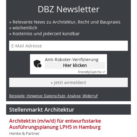
DBZ Newsletter
» Relevante News zu Architektur, Recht und Baupraxis
» wöchentlich
» Kostenlos und jederzeit kündbar
Anti-Roboter-Verifizierung
Hier klicken
Friendly
Captcha ⇗
» Jetzt anmelden!
Beispiele, Hinweise: Datenschutz, Analyse, Widerruf
Stellenmarkt Architektur
Architekt:in (m/w/d) für entwurfsstarke
Ausführungsplanung LPH5 in Hamburg
Henke & Partner