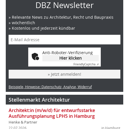
DBZ Newsletter
» Relevante News zu Architektur, Recht und Baupraxis
» wöchentlich
» Kostenlos und jederzeit kündbar
Anti-Roboter-Verifizierung
Hier klicken
Friendly
Captcha ⇗
» Jetzt anmelden!
Beispiele, Hinweise: Datenschutz, Analyse, Widerruf
Stellenmarkt Architektur
Architekt:in (m/w/d) für entwurfsstarke
Ausführungsplanung LPH5 in Hamburg
Henke & Partner
22.07.2026
in Hamburg