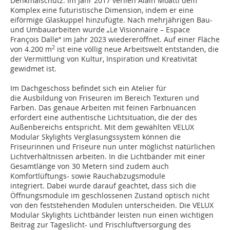
Denkmalschutz. Im Jahr 2017 verlieh Alain Moatti dem
Komplex eine futuristische Dimension, indem er eine
eiförmige Glaskuppel hinzufügte. Nach mehrjährigen Bau-
und Umbauarbeiten wurde „Le Visionnaire – Espace
François Dalle“ im Jahr 2023 wiedereröffnet. Auf einer Fläche
2
von 4.200 m
ist eine völlig neue Arbeitswelt entstanden, die
der Vermittlung von Kultur, Inspiration und Kreativität
gewidmet ist.
Im Dachgeschoss befindet sich ein Atelier für
die Ausbildung von Friseuren im Bereich Texturen und
Farben. Das genaue Arbeiten mit feinen Farbnuancen
erfordert eine authentische Lichtsituation, die der des
Außenbereichs entspricht.
Mit dem gewählten VELUX
Modular Skylights Verglasungssystem können die
Friseurinnen und Friseure nun unter möglichst natürlichen
Lichtverhältnissen arbeiten.
In die Lichtbänder mit einer
Gesamtlänge von 30 Metern sind zudem auch
Komfortlüftungs- sowie Rauchabzugsmodule
integriert. Dabei wurde darauf geachtet, dass sich die
Öffnungsmodule im geschlossenen Zustand optisch nicht
von den feststehenden Modulen unterscheiden. Die VELUX
Modular Skylights Lichtbänder leisten nun einen wichtigen
Beitrag zur Tageslicht- und Frischluftversorgung des