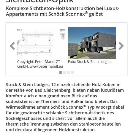
Komplexe Sichtbeton-Holzkonstruktion bei Luxus-
®
Appartements mit Schöck Sconnex
gelöst
Copyright: Peter Mandl ZT
Foto: Stock & Stein Lodges
Foto: St
GmbH, www.petermandl.eu
Stock & Stein Lodges, 12 einzelnstehende Holz-Kuben in
der Nähe von Bad Gleichenberg, bieten neben luxuriösem
Komfort auch einen grandiosen Blick auf das
südoststeirische Thermen- und Vulkanland bieten. Das
®
Wärmedämmelement Schöck Sconnex
Typ W sorgt dabei
für die gewünschte schlanke Sichtbeton-Ästhetik des
Sockelgeschosses und sichert vor allem auch die
thermische Trennung zwischen den Stahlbetonbauteilen
und der darauf liegenden Holzkonstruktion.