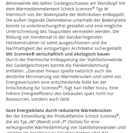
Betonwände des kalten Sockelgeschosses am Wandkopf mit
®
dem Wärmedämmelement Schöck Sconnex
Typ W
thermisch von der Bodenplatte der Wohnkuben entkoppelt.
Die außen liegende Dämmebene unterhalb der Bodenplatte
konnte so unterbrechungsfrei gestaltet und eine mögliche
Unterschreitung des Taupunktes vermieden werden. Die
Bildung von Kondensat in der darüberliegenden
Holzkonstruktion ist somit ausgeschlossen und die
Nachhaltigkeit der einzigartigen Architektur sichergestellt.
Mit Sconnex® wirtschaftlich und ökologisch bauen
Durch die thermische Entkoppelung der Stahlbetonwände
des Sockelgeschosses konnte die Flankendämmung
entfallen. „Darüber hinaus spielte natürlich auch die
deutliche Minimierung von Wärmebrücken und somit von
Energieverlusten eine entscheidende Rolle bei der
®
Entscheidung für Sconnex
“, fügt Karl Höfler hinzu. Eine
höhere Energieeffizienz des Gebäudes spart nicht nur
Ressourcen, sondern auch Geld.
Gute Energiebilanz durch reduzierte Wärmebrücken
®
Bei der Entwicklung der Produktfamilie Schöck Sconnex
,
die als Typ „W“ (Wand) und „P“ (Stütze) für eine
wirkungsvolle Wärmedämmung von Stahlbetonwänden und
-stützen im Anschluss zu Geschossdecken oder der