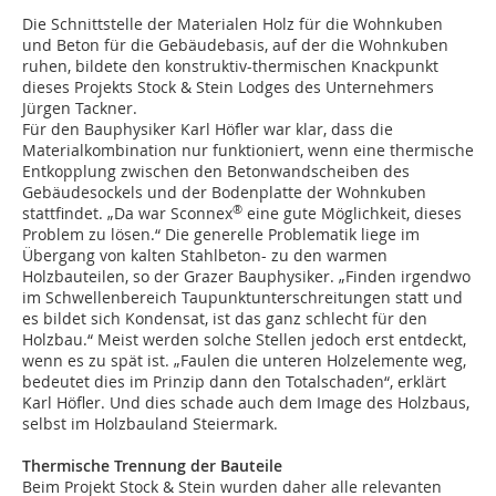
Die Schnittstelle der Materialen Holz für die Wohnkuben
und Beton für die Gebäudebasis, auf der die Wohnkuben
ruhen, bildete den konstruktiv-thermischen Knackpunkt
dieses Projekts Stock & Stein Lodges des Unternehmers
Jürgen Tackner.
Für den Bauphysiker Karl Höfler war klar, dass die
Materialkombination nur funktioniert, wenn eine thermische
Entkopplung zwischen den Betonwandscheiben des
Gebäudesockels und der Bodenplatte der Wohnkuben
®
stattfindet. „Da war Sconnex
eine gute Möglichkeit, dieses
Problem zu lösen.“ Die generelle Problematik liege im
Übergang von kalten Stahlbeton- zu den warmen
Holzbauteilen, so der Grazer Bauphysiker. „Finden irgendwo
im Schwellenbereich Taupunktunterschreitungen statt und
es bildet sich Kondensat, ist das ganz schlecht für den
Holzbau.“ Meist werden solche Stellen jedoch erst entdeckt,
wenn es zu spät ist. „Faulen die unteren Holzelemente weg,
bedeutet dies im Prinzip dann den Totalschaden“, erklärt
Karl Höfler. Und dies schade auch dem Image des Holzbaus,
selbst im Holzbauland Steiermark.
Thermische Trennung der Bauteile
Beim Projekt Stock & Stein wurden daher alle relevanten