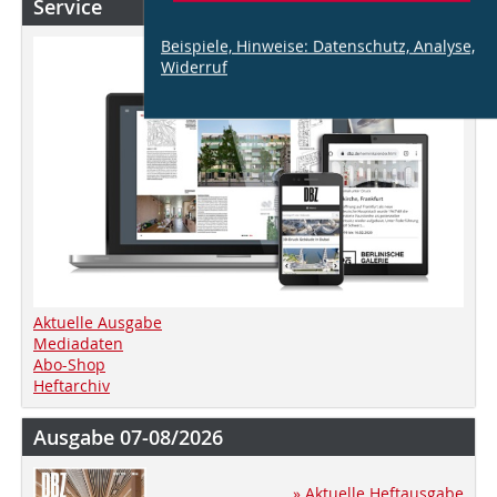
Service
Beispiele, Hinweise: Datenschutz, Analyse,
Widerruf
Aktuelle Ausgabe
Mediadaten
Abo-Shop
Heftarchiv
Ausgabe 07-08/2026
» Aktuelle Heftausgabe