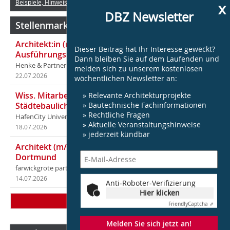
Beispiele, Hinweise: Datenschutz, Analyse, Widerruf
x
DBZ Newsletter
Stellenmarkt Architektur
Architekt:in (m/w/d) für entwurfsstarke
Dieser Beitrag hat Ihr Interesse geweckt?
Ausführungsplanung LPH5 in Hamburg
Dann bleiben Sie auf dem Laufenden und
Henke & Partner
melden sich zu unserem kostenlosen
22.07.2026
in Hamburg
wöchentlichen Newsletter an:
» Relevante Architekturprojekte
Wiss. Mitarbeiter:in – Architektur und
» Bautechnische Fachinformationen
Städtebaulicher Entwurf (m/w/d)
» Rechtliche Fragen
HafenCity Universität Hamburg
» Aktuelle Veranstaltungshinweise
18.07.2026
in Hamburg
» jederzeit kündbar
Architekt (m/w/d) für LPH 1-5 in Ahaus oder
Dortmund
farwickgrote partner Architekten BDA Stadtplaner PartmbB
14.07.2026
in Ahaus (+1 weiterer Standort)
Anti-Roboter-Verifizierung
Hier klicken
Mehr Stellen
Friendly
Captcha ⇗
Melden Sie sich jetzt an!