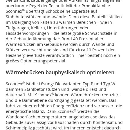
wie Balkone, Laubengänge oder Attiken ist längst allgemein
anerkannte Regel der Technik. Mit der Produktfamilie
®
Sconnex
überträgt Schöck seine Expertise auf
Stahlbetonstützen und -wände. Denn diese Bauteile stellen
im Übergang von kalten zu warmen Bereichen – wie in
Tiefgaragen, Kellern, Unterfahrungen oder
Fassadenvorsprüngen – die letzte große Schwachstelle in
der Gebäudedämmung dar: Rund 40 Prozent aller
Wärmebrücken am Gebäude werden durch Wände und
Stützen verursacht und sie sind für circa 10 Prozent der
Heizenergieverluste verantwortlich – hier besteht noch ein
großes Optimierungspotenzial.
Wärmebrücken bauphysikalisch optimieren
®
Sconnex
ist die Lösung: Die Varianten Typ P und Typ W
dämmen Stahlbetonstützen und -wände direkt und
®
dauerhaft. Mit Sconnex
können Wärmebrücken reduziert
und die Dämmebene durchgängig gestaltet werden. Das
führt zu einer erhöhten Energieeffizienz und verbessert die
®
energetische Bilanz. Dank Sconnex
werden die
Wandoberflächentemperaturen angehoben, so dass das
Gebäude zuverlässig vor Bauschäden durch Kondensat und
Schimmelpilz geschützt wird. Im Inneren entsteht dadurch