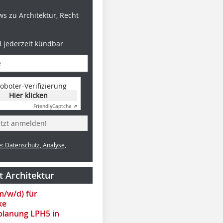
s zu Architektur, Recht
d jederzeit kündbar
oboter-Verifizierung
Hier klicken
Friendly
Captcha ⇗
etzt anmelden!
e: Datenschutz, Analyse,
t Architektur
(m/w/d) für
ke
lanung LPH5 in