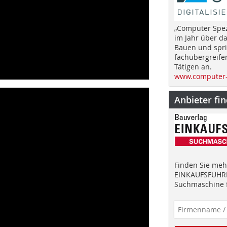
„Computer Spez
im Jahr über d
Bauen und spri
fachübergreife
Tätigen an.
www.computer-
Anbieter fi
Finden Sie mehr
EINKAUFSFÜHRE
Suchmaschine f