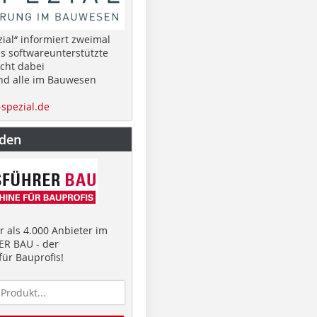
ial“ informiert zweimal
as softwareunterstützte
cht dabei
nd alle im Bauwesen
spezial.de
nden
 als 4.000 Anbieter im
R BAU - der
ür Bauprofis!