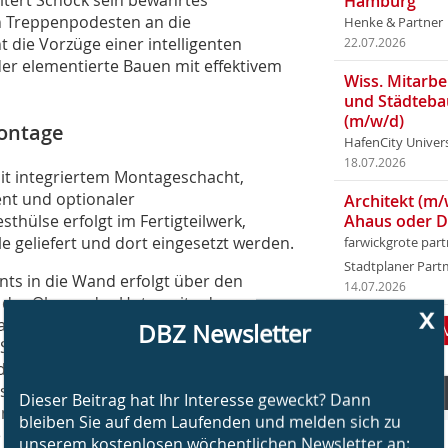
Hamburg
on Treppenpodesten an die
Henke & Partner
die Vorzüge einer intelligenten
22.07.2026
der elementierte Bauen mit effektivem
Wiss. Mitarbei
und Städteba
(m/w/d)
Montage
HafenCity Univer
18.07.2026
it integriertem Montageschacht,
t und optionaler
Architekt (m/
hülse erfolgt im Fertigteilwerk,
Ahaus oder 
le geliefert und dort eingesetzt werden.
farwickgrote par
Stadtplaner Par
ts in die Wand erfolgt über den
14.07.2026
 der Ober- oder Unterseite des
x
e Flexibilität in der Planung und
DBZ Newsletter
tahlbolzen nachträglich in das
der Wand bei der Montage von
 Aussparung für den Montageschacht an
Service
Dieser Beitrag hat Ihr Interesse geweckt? Dann
anschließend, wenn gewünscht, mit
bleiben Sie auf dem Laufenden und melden sich zu
e Entkopplung des Podests von der
unserem kostenlosen wöchentlichen Newsletter an: