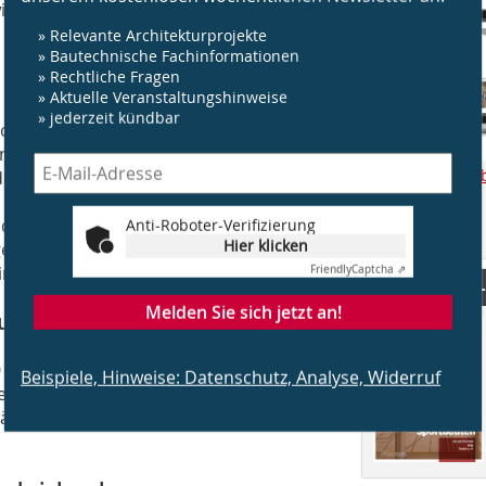
rd die direkte Begehbarkeit
» Relevante Architekturprojekte
» Bautechnische Fachinformationen
» Rechtliche Fragen
» Aktuelle Veranstaltungshinweise
» jederzeit kündbar
®
ole
M nicht durchbrochen werden
unabhängig von den anschließenden
Aktuelle Ausga
d Gestaltung der angrenzenden Räume
Mediadaten
Abo-Shop
iduelle Gestaltungsmöglichkeiten und
Anti-Roboter-Verifizierung
Heftarchiv
Hier klicken
en, die Integration eines Lichtbandes
n Sichtbeton.
Friendly
Captcha ⇗
Ausgabe 07
Melden Sie sich jetzt an!
utz
0 kN aufgenommen werden. Sicherheit
Beispiele, Hinweise: Datenschutz, Analyse, Widerruf
e bauaufsichtliche Zulassung durch
währleistet die schalltechnische Prüfung