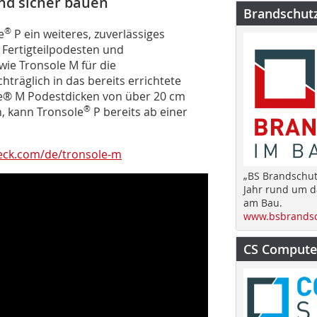
nd sicher bauen
Brandschut
®
e
P ein weiteres, zuverlässiges
Fertigteilpodesten und
wie Tronsole M für die
hträglich in das bereits errichtete
e® M Podestdicken von über 20 cm
®
n, kann Tronsole
P bereits ab einer
ck.com/de/tronsole-m
„BS Brandschut
Jahr rund um 
am Bau.
www.bsbrandsc
CS Computer