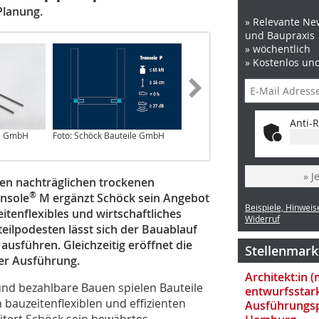
Planung.
» Relevante New
und Baupraxis
» wöchentlich
» Kostenlos un
Anti-R
le GmbH
Foto: Schöck Bauteile GmbH
Foto: Schöck Bauteile GmbH
» J
en nachträglichen trockenen
®
onsole
M ergänzt Schöck sein Angebot
Beispiele, Hinweis
itenflexibles und wirtschaftliches
Widerruf
eilpodesten lässt sich der Bauablauf
 ausführen. Gleichzeitig eröffnet die
Stellenmark
der Ausführung.
Architekt:in 
 und bezahlbare Bauen spielen Bauteile
entwurfsstar
bauzeitenflexiblen und effizienten
Ausführungsp
tert Schöck sein bewährtes