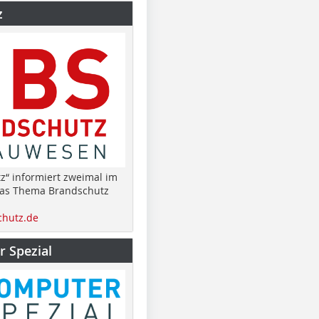
z
z“ informiert zweimal im
das Thema Brandschutz
hutz.de
 Spezial