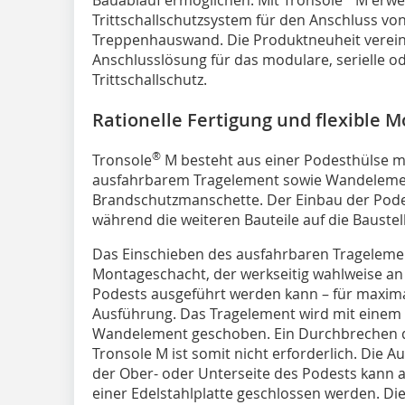
Trittschallschutzsystem für den Anschluss v
Treppenhauswand. Die Produktneuheit vereint 
Anschlusslösung für das modulare, serielle o
Trittschallschutz.
Rationelle Fertigung und flexible 
®
Tronsole
M besteht aus einer Podesthülse m
ausfahrbarem Tragelement sowie Wandelemen
Brandschutzmanschette. Der Einbau der Podest
während die weiteren Bauteile auf die Baustel
Das Einschieben des ausfahrbaren Tragelemen
Montageschacht, der werkseitig wahlweise an
Podests ausgeführt werden kann – für maximal
Ausführung. Das Tragelement wird mit einem S
Wandelement geschoben. Ein Durchbrechen 
Tronsole M ist somit nicht erforderlich. Die
der Ober- oder Unterseite des Podests kann 
einer Edelstahlplatte geschlossen werden. Di