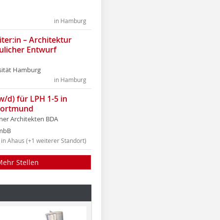
in Hamburg
ter:in – Architektur
ulicher Entwurf
sität Hamburg
in Hamburg
w/d) für LPH 1-5 in
Dortmund
tner Architekten BDA
tmbB
in Ahaus (+1 weiterer Standort)
Mehr Stellen