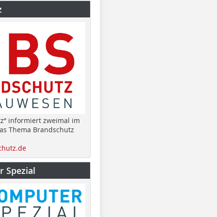
z
z“ informiert zweimal im
das Thema Brandschutz
hutz.de
 Spezial