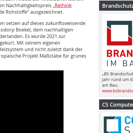
n Nachhaltigkeitspreis „
Rethink
Brandschut
de Rohstoffe“ ausgezeichnet.
n setzen auf dieses zukunftsweisende
codorp Boekel, dem nachhaltigen
ederlanden. Es wurde 2021 zur
gekürt. Mit seinem eigenen
izsystem und nicht zuletzt dank der
ropäische Projekt Maßstäbe für grünes
„BS Brandschut
Jahr rund um 
am Bau.
www.bsbrandsc
CS Computer