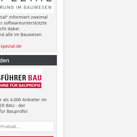
ial“ informiert zweimal
as softwareunterstützte
cht dabei
nd alle im Bauwesen
spezial.de
nden
 als 4.000 Anbieter im
R BAU - der
ür Bauprofis!