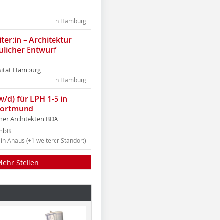
in Hamburg
ter:in – Architektur
ulicher Entwurf
sität Hamburg
in Hamburg
w/d) für LPH 1-5 in
Dortmund
tner Architekten BDA
tmbB
in Ahaus (+1 weiterer Standort)
Mehr Stellen