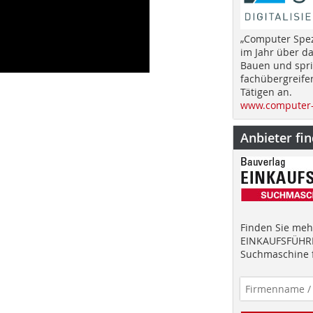
„Computer Spez
im Jahr über d
Bauen und spri
fachübergreife
Tätigen an.
www.computer-
Anbieter fi
Finden Sie mehr
EINKAUFSFÜHRE
Suchmaschine f