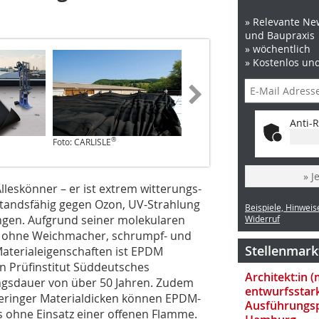
» Relevante New
und Baupraxis
» wöchentlich
» Kostenlos un
Anti-R
®
®
Foto: CARLISLE
Foto: CARLISLE
» J
leskönner – er ist extrem witterungs-
tandsfähig gegen Ozon, UV-Strahlung
Beispiele, Hinweis
gen. Aufgrund seiner molekularen
Widerruf
bel ohne Weichmacher, schrumpf- und
Stellenmark
Materialeigenschaften ist EPDM
n Prüfinstitut Süddeutsches
Architekt:in 
ungsdauer von über 50 Jahren. Zudem
entwurfsstar
 geringer Materialdicken können EPDM-
Ausführungsp
s ohne Einsatz einer offenen Flamme.