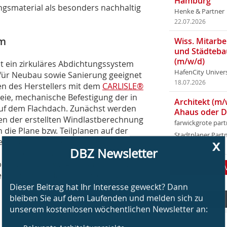
Hamburg
ungsmaterial als besonders nachhaltig
Henke & Partner
22.07.2026
em
Wiss. Mitarbei
und Städteba
(m/w/d)
t ein zirkuläres Abdichtungssystem
HafenCity Univer
d für Neubau sowie Sanierung geeignet
18.07.2026
en des Herstellers mit dem
CARLISLE®
eie, mechanische Befestigung der in
Architekt (m/
auf dem Flachdach. Zunächst werden
Ahaus oder 
en der erstellten Windlastberechnung
farwickgrote par
die Plane bzw. Teilplanen auf der
x
Stadtplaner Par
rät über den Befestigungstellern
DBZ Newsletter
14.07.2026
 den Tellern dauert nur etwa fünf
ereiche für etwa 45 Sekunden mit
 Verbindung dauerhaft sicher zu
Dieser Beitrag hat Ihr Interesse geweckt? Dann
bleiben Sie auf dem Laufenden und melden sich zu
Service
unserem kostenlosen wöchentlichen Newsletter an:
» Relevante Architekturprojekte