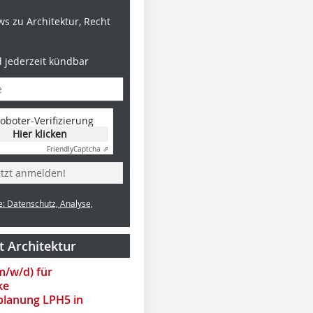
s zu Architektur, Recht
d jederzeit kündbar
oboter-Verifizierung
Hier klicken
®
®
Foto: CARLISLE
Foto: CARLISLE
Foto: CAR
Friendly
Captcha ⇗
etzt anmelden!
e: Datenschutz, Analyse,
t Architektur
(m/w/d) für
ke
lanung LPH5 in