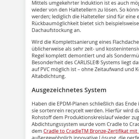
Mittels umgekehrter Induktion ist es auch mö
wieder von den Haltetellern zu lösen. So kö
werden; lediglich die Halteteller sind für ein
Rückbaumöglichkeit bietet sich beispielsweise
Dachaufstockung an.
Wird die Komplettsanierung eines Flachdaches 
üblicherweise als sehr zeit- und kostenintens
Regel komplett demontiert und als Sondermül
Besonderheit des CARLISLE® Systems liegt dar
auf PVC möglich ist – ohne Zeitaufwand und 
Altabdichtung.
Ausgezeichnetes System
Haben die EPDM-Planen schließlich das Ende 
sie sortenrein recycelt werden. Hierfür wird 
Rohstoff dem Produktionskreislauf wieder zu
Abdichtungssystem wurde vom Cradle to Cradl
dem
Cradle to CradleTM Bronze-Zertifikat mit 
außergewöhnlich innovative Lösung, die perfe