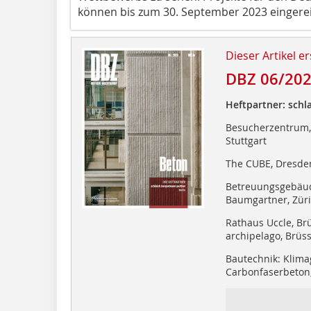
können bis zum 30. September 2023 eingere
Dieser Artikel er
DBZ 06/20
Heftpartner: schl
Besucherzentrum, 
Stuttgart
The CUBE, Dresden
Betreuungsgebäud
Baumgartner, Zür
Rathaus Uccle, Brü
archipelago, Brüss
Bautechnik: Klima
Carbonfaserbeton