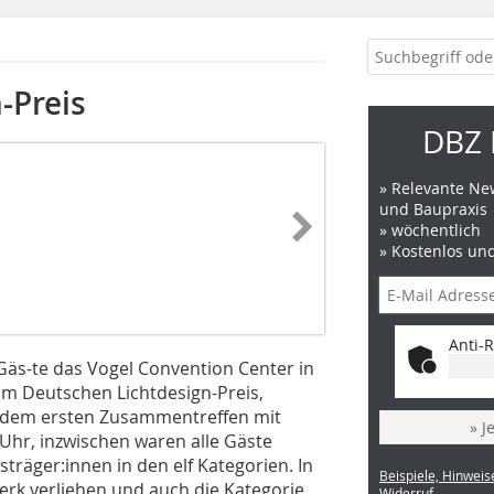
-Preis
DBZ 
» Relevante New
und Baupraxis
» wöchentlich
» Kostenlos un
Anti-R
 Gäs-te das Vogel Convention Center in
um Deutschen Lichtdesign-Preis,
dem ersten Zusammentreffen mit
» J
Uhr, inzwischen waren alle Gäste
träger:innen in den elf Kategorien. In
Beispiele, Hinweis
erk verliehen und auch die Kategorie
Widerruf