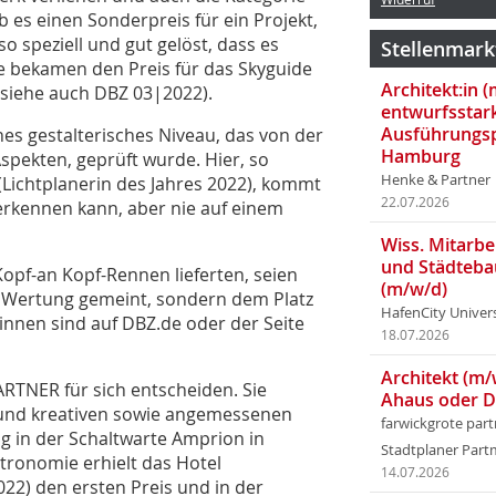
 es einen Sonderpreis für ein Projekt,
o speziell und gut gelöst, dass es
Stellenmark
 bekamen den Preis für das Skyguide
Architekt:in 
siehe auch DBZ 03|2022).
entwurfsstar
Ausführungsp
es gestalterisches Niveau, das von der
Hamburg
Aspekten, geprüft wurde. Hier, so
Henke & Partner
(Lichtplanerin des Jahres 2022), kommt
22.07.2026
 erkennen kann, aber nie auf einem
Wiss. Mitarbei
und Städteba
Kopf-an Kopf-Rennen lieferten, seien
(m/w/d)
als Wertung gemeint, sondern dem Platz
HafenCity Univer
innen sind auf DBZ.de oder der Seite
18.07.2026
Architekt (m/
RTNER für sich entscheiden. Sie
Ahaus oder 
n und kreativen sowie angemessenen
farwickgrote par
g in der Schaltwarte Amprion in
Stadtplaner Par
stronomie erhielt das Hotel
14.07.2026
22) den ersten Preis und in der