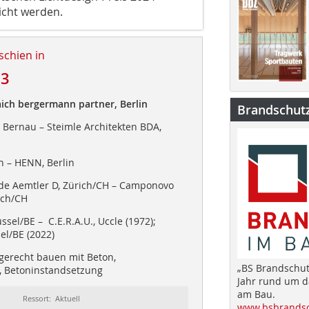
icht werden.
schien in
23
aich bergermann partner, Berlin
Brandschut
Bernau – Steimle Architekten BDA,
 – HENN, Berlin
e Aemtler D, Zürich/CH – Camponovo
ich/CH
ssel/BE – C.E.R.A.U., Uccle (1972);
el/BE (2022)
gerecht bauen mit Beton,
„BS Brandschut
, Betoninstandsetzung
Jahr rund um 
am Bau.
Ressort: Aktuell
www.bsbrandsc