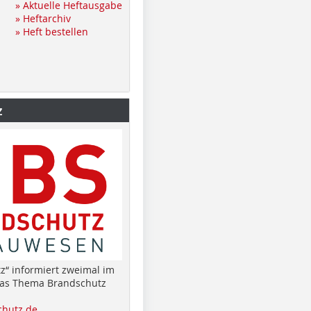
» Aktuelle Heftausgabe
» Heftarchiv
» Heft bestellen
z
z“ informiert zweimal im
das Thema Brandschutz
hutz.de