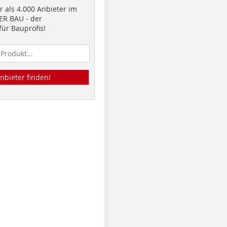
 als 4.000 Anbieter im
R BAU - der
ür Bauprofis!
nbieter finden!