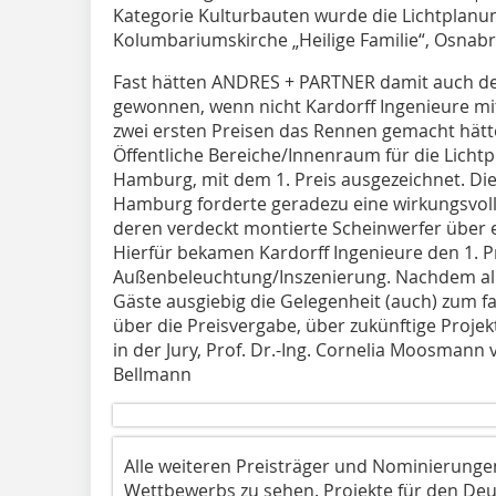
Kategorie Kulturbauten wurde die Lichtplanun
Kolumbariumskirche „Heilige Familie“, Osnabr
Fast hätten ANDRES + PARTNER damit auch den 
gewonnen, wenn nicht Kardorff Ingenieure m
zwei ersten Preisen das Rennen gemacht hätte
Öffentliche Bereiche/Innenraum für die Lichtp
Hamburg, mit dem 1. Preis ausgezeichnet. Di
Hamburg forderte geradezu eine wirkungsvoll
deren verdeckt montierte Scheinwerfer über
Hierfür bekamen Kardorff Ingenieure den 1. Pr
Außenbeleuchtung/Inszenierung. Nachdem all
Gäste ausgiebig die Gelegenheit (auch) zum 
über die Preisvergabe, über zukünftige Proj
in der Jury, Prof. Dr.-Ing. Cornelia Moosmann
Bellmann
Alle weiteren Preisträger und Nominierungen
Wettbewerbs zu sehen. Projekte für den Deu