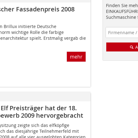
Finden Sie mehr
scher Fassadenpreis 2008
EINKAUFSFÜHRE
Suchmaschine f
 Brillux initiierte Deutsche
orm wichtige Rolle die farbige
enarchitektur spielt. Erstmalig vergab die
A
mehr
Elf Preisträger hat der 18.
bewerb 2009 hervorgebracht
sitzung zeigte sich das elfköpfige
ch das diesjährige Teilnehmerfeld mit
2008 auf alle vier ausgelobten Kategorien