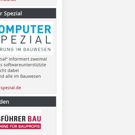
 Spezial
ial“ informiert zweimal
as softwareunterstützte
cht dabei
nd alle im Bauwesen
spezial.de
nden