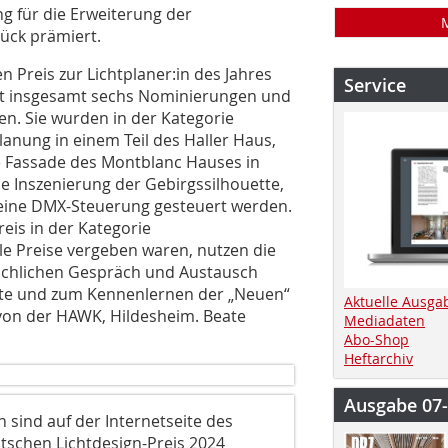
g für die Erweiterung der
ück prämiert.
Preis zur Lichtplaner:in des Jahres
Service
it insgesamt sechs Nominierungen und
n. Sie wurden in der Kategorie
lanung in einem Teil des Haller Haus,
e Fassade des Montblanc Hauses in
e Inszenierung der Gebirgssilhouette,
 eine DMX-Steuerung gesteuert werden.
eis in der Kategorie
e Preise vergeben waren, nutzen die
fachlichen Gespräch und Austausch
ekte und zum Kennenlernen der „Neuen“
Aktuelle Ausga
 von der HAWK, Hildesheim. Beate
Mediadaten
Abo-Shop
Heftarchiv
Ausgabe 07
 sind auf der Internetseite des
tschen Lichtdesign-Preis 2024