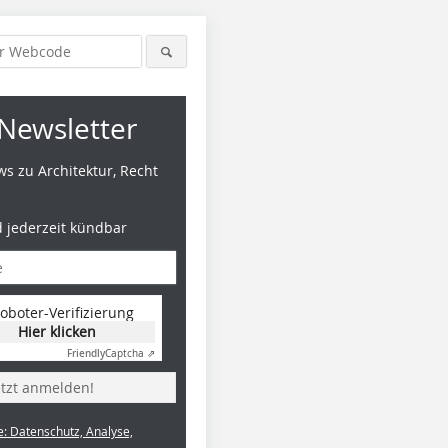
Newsletter
s zu Architektur, Recht
d jederzeit kündbar
oboter-Verifizierung
Hier klicken
Friendly
Captcha ⇗
etzt anmelden!
e: Datenschutz, Analyse,