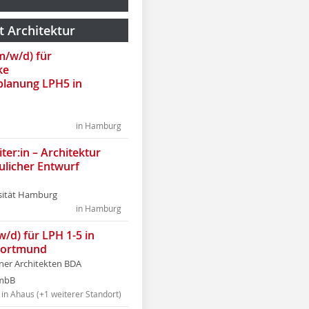
t Architektur
(m/w/d) für
ke
lanung LPH5 in
in Hamburg
ter:in – Architektur
ulicher Entwurf
sität Hamburg
in Hamburg
w/d) für LPH 1-5 in
Dortmund
tner Architekten BDA
tmbB
in Ahaus (+1 weiterer Standort)