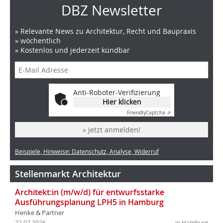
DBZ Newsletter
» Relevante News zu Architektur, Recht und Baupraxis
» wöchentlich
» Kostenlos und jederzeit kündbar
Anti-Roboter-Verifizierung
Hier klicken
Friendly
Captcha ⇗
» Jetzt anmelden!
Beispiele, Hinweise: Datenschutz, Analyse, Widerruf
Stellenmarkt Architektur
Architekt:in (m/w/d) für entwurfsstarke
Ausführungsplanung LPH5 in Hamburg
Henke & Partner
22.07.2026
in Hamburg