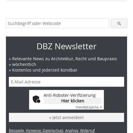
DBZ Newsletter
» Relevante News zu Architektur, Recht und Baupraxis
» wöchentlich
» Kostenlos und jederzeit kündbar
Anti-Roboter-Verifizierung
Hier klicken
Friendly
Captcha ⇗
» Jetzt anmelden!
Beispiele, Hinweise: Datenschutz, Analyse, Widerruf