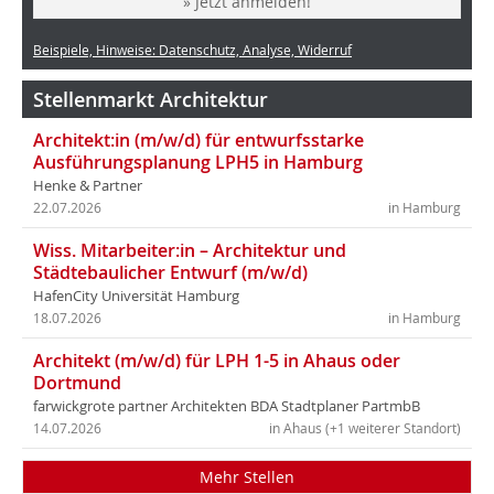
» Jetzt anmelden!
Beispiele, Hinweise: Datenschutz, Analyse, Widerruf
Stellenmarkt Architektur
Architekt:in (m/w/d) für entwurfsstarke
Ausführungsplanung LPH5 in Hamburg
Henke & Partner
22.07.2026
in Hamburg
Wiss. Mitarbeiter:in – Architektur und
Städtebaulicher Entwurf (m/w/d)
HafenCity Universität Hamburg
18.07.2026
in Hamburg
Architekt (m/w/d) für LPH 1-5 in Ahaus oder
Dortmund
farwickgrote partner Architekten BDA Stadtplaner PartmbB
14.07.2026
in Ahaus (+1 weiterer Standort)
Mehr Stellen