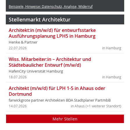
Beispiele, Hinweise: Datenschutz, Analyse, Widerruf
Stellenmarkt Architektur
Architekt:in (m/w/d) für entwurfsstarke
Ausführungsplanung LPH5 in Hamburg
Henke & Partner
22.07.2026
in Hamburg
Wiss. Mitarbeiter:in – Architektur und
Städtebaulicher Entwurf (m/w/d)
HafenCity Universität Hamburg
18.07.2026
in Hamburg
Architekt (m/w/d) für LPH 1-5 in Ahaus oder
Dortmund
farwickgrote partner Architekten BDA Stadtplaner PartmbB
14.07.2026
in Ahaus (+1 weiterer Standort)
Mehr Stellen