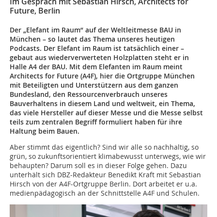
Im Gespräch mit Sebastian Hirsch, Architects for
Future, Berlin
Der „Elefant im Raum“ auf der Weltleitmesse BAU in
München – so lautet das Thema unseres heutigen
Podcasts. Der Elefant im Raum ist tatsächlich einer –
gebaut aus wiederverwerteten Holzplatten steht er in
Halle A4 der BAU. Mit dem Elefanten im Raum meint
Architects for Future (A4F), hier die Ortgruppe München
mit Beteiligten und Unterstützern aus dem ganzen
Bundesland, den Ressourcenverbrauch unseres
Bauverhaltens in diesem Land und weltweit, ein Thema,
das viele Hersteller auf dieser Messe und die Messe selbst
teils zum zentralen Begriff formuliert haben für ihre
Haltung beim Bauen.
Aber stimmt das eigentlich? Sind wir alle so nachhaltig, so
grün, so zukunftsorientiert klimabewusst unterwegs, wie wir
behaupten? Darum soll es in dieser Folge gehen. Dazu
unterhält sich DBZ-Redakteur Benedikt Kraft mit Sebastian
Hirsch von der A4F-Ortgruppe Berlin. Dort arbeitet er u.a.
medienpädagogisch an der Schnittstelle A4F und Schulen.